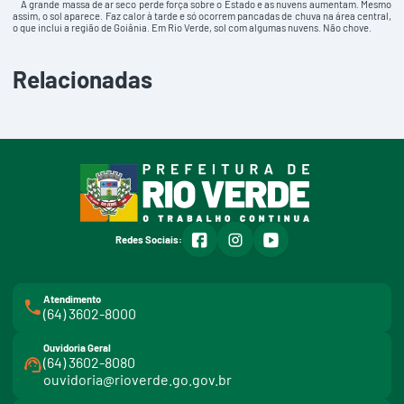
A grande massa de ar seco perde força sobre o Estado e as nuvens aumentam. Mesmo
assim, o sol aparece. Faz calor à tarde e só ocorrem pancadas de chuva na área central,
o que inclui a região de Goiânia. Em Rio Verde, sol com algumas nuvens. Não chove.
Relacionadas
facebook
instagram
youtube
Redes Sociais:
Atendimento
(64) 3602-8000
Ouvidoria Geral
(64) 3602-8080
ouvidoria@rioverde.go.gov.br