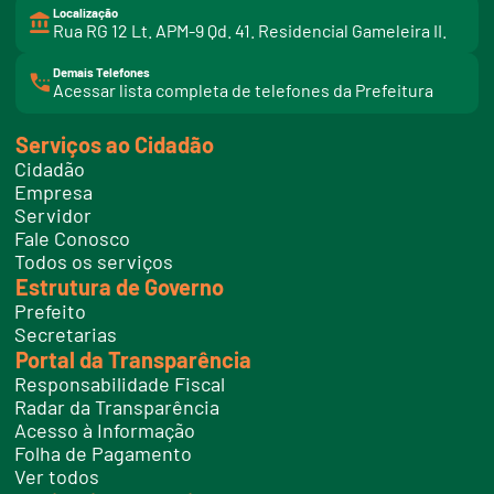
Localização
Rua RG 12 Lt. APM-9 Qd. 41. Residencial Gameleira II.
Demais Telefones
l
Acessar lista completa de telefones da Prefeitura
i
n
k
Serviços ao Cidadão
t
e
Cidadão
l
e
Empresa
f
Servidor
o
n
Fale Conosco
e
Todos os serviços
s
Estrutura de Governo
Prefeito
Secretarias
Portal da Transparência
Responsabilidade Fiscal
Radar da Transparência
Acesso à Informação
Folha de Pagamento
Ver todos