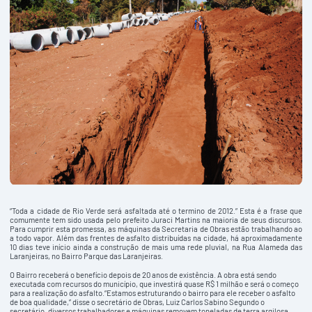
“Toda a cidade de Rio Verde será asfaltada até o termino de 2012.” Esta é a frase que
comumente tem sido usada pelo prefeito Juraci Martins na maioria de seus discursos.
Para cumprir esta promessa, as máquinas da Secretaria de Obras estão trabalhando ao
a todo vapor. Além das frentes de asfalto distribuídas na cidade, há aproximadamente
10 dias teve início ainda a construção de mais uma rede pluvial, na Rua Alameda das
Laranjeiras, no Bairro Parque das Laranjeiras.
O Bairro receberá o benefício depois de 20 anos de existência. A obra está sendo
executada com recursos do município, que investirá quase R$ 1 milhão e será o começo
para a realização do asfalto.“Estamos estruturando o bairro para ele receber o asfalto
de boa qualidade,” disse o secretário de Obras, Luiz Carlos Sabino Segundo o
secretário, diversos trabalhadores e máquinas removem toneladas de terra argilosa