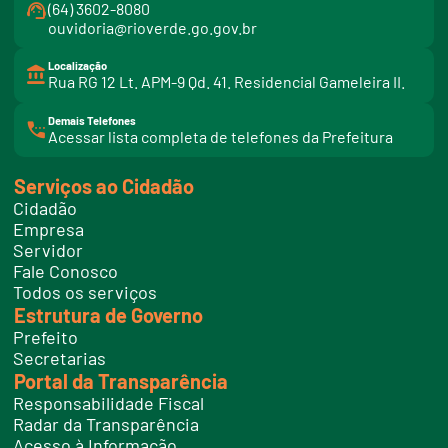
(64) 3602-8080
ouvidoria@rioverde.go.gov.br
Localização
Rua RG 12 Lt. APM-9 Qd. 41. Residencial Gameleira II.
Demais Telefones
l
Acessar lista completa de telefones da Prefeitura
i
n
k
Serviços ao Cidadão
t
e
Cidadão
l
e
Empresa
f
Servidor
o
n
Fale Conosco
e
Todos os serviços
s
Estrutura de Governo
Prefeito
Secretarias
Portal da Transparência
Responsabilidade Fiscal
Radar da Transparência
Acesso à Informação