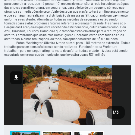
para concluir a rede, que irá possuir 101 metros de extensão. A rede irá coletar as águas
das chuvas e as direcionará, em segurança, para o leito de um pequeno córrego que
circunda as imediações do setor. Vale destacar que o asfalto terá um fino acabamento
e que as máquinas realizam na distribuição da massa asfáltica, criando um pavimento
uniforme e resistente. Além disso, todas as medidas de segurança estão sendo
tomadas para evitar problemas futuros referente à drenagem da rede. Mas não é só o
Parque das Laranjeiras que está recebendo este benefício, outros bairros como: Céu
Azul, Girassois, Lourdes, Gameleira que também estão em obras para a realização do
asfalto. Lembrando que os bairros Dom Miguel e Liberdade estão com todas as ruas
asfaltadas. Nestas realizações, ao todo, são aplicados cerca de R$ 8,8 milhões.
Fotos: Washington Oliveira A rede pluvial possui 101 metros de extensão Todo o
trabalho para um bom asfalto esta sendo realizado Funcionários da Prefeitura
trabalham para conseguir atingir a meta de asfaltar toda a cidade A obra está sendo
executada com recursos do município, que investirá quase R$ 1 milhão
1
/3