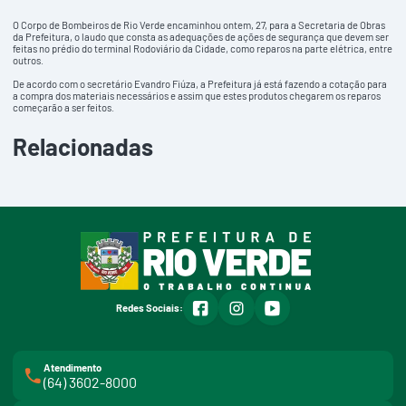
O Corpo de Bombeiros de Rio Verde encaminhou ontem, 27, para a Secretaria de Obras
da Prefeitura, o laudo que consta as adequações de ações de segurança que devem ser
feitas no prédio do terminal Rodoviário da Cidade, como reparos na parte elétrica, entre
outros.
De acordo com o secretário Evandro Fiúza, a Prefeitura já está fazendo a cotação para
a compra dos materiais necessários e assim que estes produtos chegarem os reparos
começarão a ser feitos.
Relacionadas
facebook
instagram
youtube
Redes Sociais:
Atendimento
(64) 3602-8000