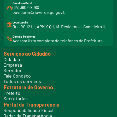
Ouvidoria Geral
(64) 3602-8080
ouvidoria@rioverde.go.gov.br
Localização
Rua RG 12 Lt. APM-9 Qd. 41. Residencial Gameleira II.
Demais Telefones
l
Acessar lista completa de telefones da Prefeitura
i
n
k
Serviços ao Cidadão
t
e
Cidadão
l
e
Empresa
f
Servidor
o
n
Fale Conosco
e
Todos os serviços
s
Estrutura de Governo
Prefeito
Secretarias
Portal da Transparência
Responsabilidade Fiscal
Radar da Transparência