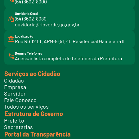
(64) 3602-8000
Ouvidoria Geral
(64) 3602-8080
ouvidoria@rioverde.go.gov.br
Localização
Rua RG 12 Lt. APM-9 Qd. 41. Residencial Gameleira II.
Demais Telefones
l
Acessar lista completa de telefones da Prefeitura
i
n
k
Serviços ao Cidadão
t
e
Cidadão
l
e
Empresa
f
Servidor
o
n
Fale Conosco
e
Todos os serviços
s
Estrutura de Governo
Prefeito
Secretarias
Portal da Transparência