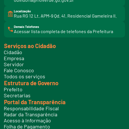
Localização
Rua RG 12 Lt. APM-9 Qd. 41. Residencial Gameleira II.
Demais Telefones
l
Acessar lista completa de telefones da Prefeitura
i
n
k
Serviços ao Cidadão
t
e
Cidadão
l
e
Empresa
f
Servidor
o
n
Fale Conosco
e
Todos os serviços
s
Estrutura de Governo
Prefeito
Secretarias
Portal da Transparência
Responsabilidade Fiscal
Radar da Transparência
Acesso à Informação
Folha de Pagamento