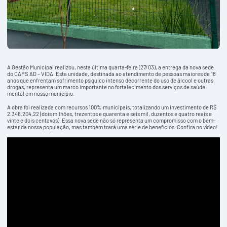
A Gestão Municipal realizou, nesta última quarta-feira (27/03), a entrega da nova sede
do CAPS AD – VIDA. Esta unidade, destinada ao atendimento de pessoas maiores de 18
anos que enfrentam sofrimento psíquico intenso decorrente do uso de álcool e outras
drogas, representa um marco importante no fortalecimento dos serviços de saúde
mental em nosso município.
A obra foi realizada com recursos 100% municipais, totalizando um investimento de R$
2.346.204,22 (dois milhões, trezentos e quarenta e seis mil, duzentos e quatro reais e
vinte e dois centavos). Essa nova sede não só representa um compromisso com o bem-
estar da nossa população, mas também trará uma série de benefícios. Confira no vídeo!