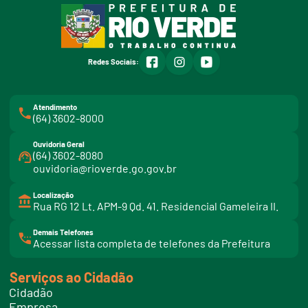
facebook
instagram
youtube
Redes Sociais:
Atendimento
(64) 3602-8000
Ouvidoria Geral
(64) 3602-8080
ouvidoria@rioverde.go.gov.br
Localização
Rua RG 12 Lt. APM-9 Qd. 41. Residencial Gameleira II.
Demais Telefones
l
Acessar lista completa de telefones da Prefeitura
i
n
k
Serviços ao Cidadão
t
e
Cidadão
l
e
Empresa