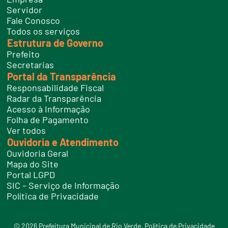
f
Servidor
o
n
Fale Conosco
e
Todos os serviços
s
Estrutura de Governo
Prefeito
Secretarias
Portal da Transparência
Responsabilidade Fiscal
Radar da Transparência
Acesso à Informação
Folha de Pagamento
Ver todos
Ouvidoria e Atendimento
Ouvidoria Geral
Mapa do Site
Portal LGPD
SIC – Serviço de Informação
Política de Privacidade
© 2026 Prefeitura Municipal de Rio Verde.
Política de Privacidade