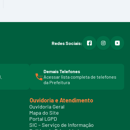
facebook
instagram
youtub
Redes Sociais:
Demais Telefones
l
1.
Acessar lista completa de telefones
i
da Prefeitura
n
k
t
Ouvidoria e Atendimento
e
Ouvidoria Geral
l
Mapa do Site
e
Portal LGPD
f
SIC – Serviço de Informação
o