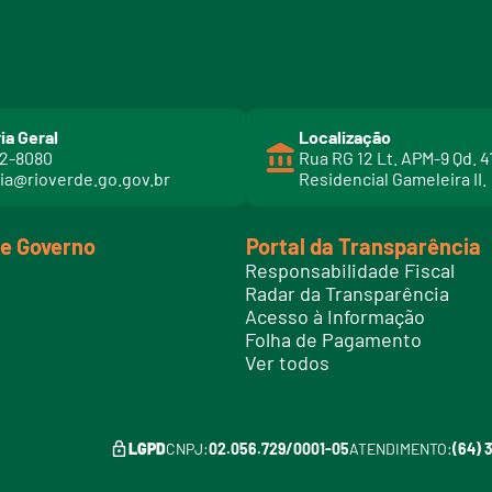
ia Geral
Localização
02-8080
Rua RG 12 Lt. APM-9 Qd. 4
ia@rioverde.go.gov.br
Residencial Gameleira II.
de Governo
Portal da Transparência
Responsabilidade Fiscal
Radar da Transparência
Acesso à Informação
Folha de Pagamento
Ver todos
LGPD
CNPJ:
02.056.729/0001-05
ATENDIMENTO:
(64) 