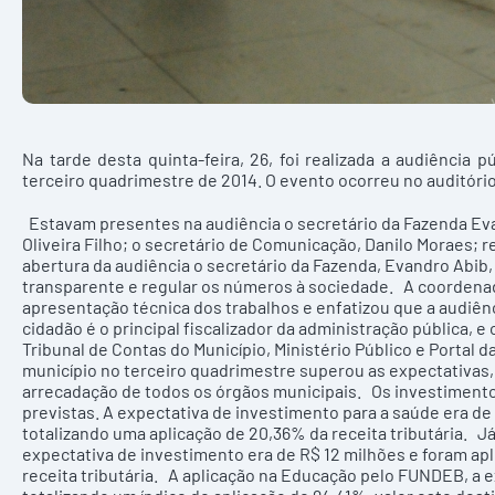
Na tarde desta quinta-feira, 26, foi realizada a audiênci
terceiro quadrimestre de 2014. O evento ocorreu no auditório
Estavam presentes na audiência o secretário da Fazenda Eva
Oliveira Filho; o secretário de Comunicação, Danilo Moraes; 
abertura da audiência o secretário da Fazenda, Evandro Abi
transparente e regular os números à sociedade. A coordenad
apresentação técnica dos trabalhos e enfatizou que a audiên
cidadão é o principal fiscalizador da administração pública, 
Tribunal de Contas do Município, Ministério Público e Portal 
município no terceiro quadrimestre superou as expectativas,
arrecadação de todos os órgãos municipais. Os investiment
previstas. A expectativa de investimento para a saúde era d
totalizando uma aplicação de 20,36% da receita tributária. 
expectativa de investimento era de R$ 12 milhões e foram apl
receita tributária. A aplicação na Educação pelo FUNDEB, a e