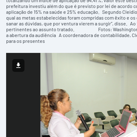
totalizando um índice de aplicação de 94,41%, valor este de
prefeitura investiu além do que é previsto por lei de acord
aplicação de 15% na saúde e 25% educação. Segundo Cleidi
qual as metas estabelecidas foram compridas com êxito e os o
sanar as dúvidas, que por ventura vierem a surgir”, disse. A
pertinentes ao assunto tratado. Fotos: Washington Olive
a abertura da audiência A coordenadora de contabilidade, Cl
para os presentes