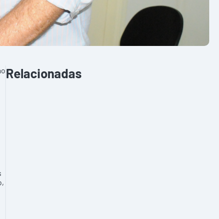
ao
Relacionadas
s
o,
,