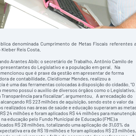
a pública denominada Cumprimento de Metas Fiscais referentes 
 Kleber Reis Costa.
ndo Arantes Abib; o secretário de Trabalho, Antônio Camilo de
representantes do Legislativo e a população em geral. Na
b, mencionou que é praxe da gestão em apresentar de forma
ora de contabilidade, Cleidiomar Mendes, realizou a
cia é uma das ferramentas colocadas à disposição do cidadão. “O
e o mesmo possui o auxilio de diversos órgãos como o Legislativo,
da Transparência para fiscalizar”, argumentou. A arrecadação do
 alcançando R$ 223 milhões de aquisição, sendo este o valor da
os realizados nas áreas de saúde e educação superaram as meta
e R$ 24 milhões e foram aplicados R$ 44 milhões para manutençã
Já na educação pelo Fundo Municipal de Educação (FME) a
icados R$ 28 milhões, totalizando uma aplicação de 31,03% da
xpectativa era de R$ 19 milhões e foram aplicados R$ 23 milhões