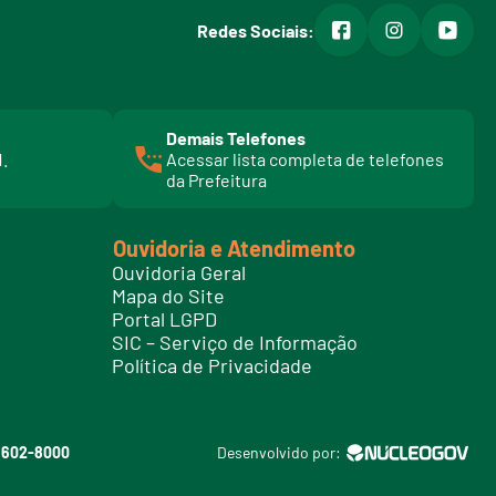
facebook
instagram
youtub
Redes Sociais:
Demais Telefones
l
1.
Acessar lista completa de telefones
i
da Prefeitura
n
k
t
Ouvidoria e Atendimento
e
Ouvidoria Geral
l
Mapa do Site
e
Portal LGPD
f
SIC – Serviço de Informação
o
Política de Privacidade
n
e
s
3602-8000
Desenvolvido por: