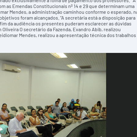
stinado exclusivamente a folha de pagamento dos professores. A
o com as Emendas Constitucionais nº 14 e 29 que determinam uma
omar Mendes, a administração caminhou conforme o esperado, n
bjetivos foram alcançados. “A secretária está a disposição para
o fim da audiência os presentes puderam esclarecer as dúvidas
ira O secretário da Fazenda, Evandro Abib, realizou
eidiomar Mendes, realizou a apresentação técnica dos trabalhos