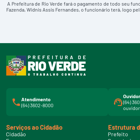
A Prefeitura de Rio Verde fará o pagamento de todo seu func
Fazenda, Widnis Assis Fernandes, o funcionário terá, logo pe
Ouvidor
Atendimento
(64) 36
(64) 3602-8000
ouvidor
Serviços ao Cidadão
Estrutura 
Cidadão
Prefeito