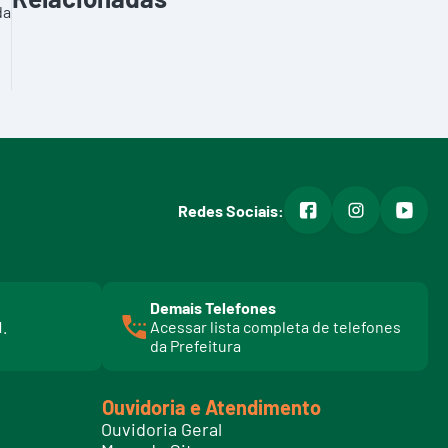
da
facebook
instagram
youtub
Redes Sociais:
Demais Telefones
l
1.
Acessar lista completa de telefones
i
da Prefeitura
n
k
t
Ouvidoria e Atendimento
e
Ouvidoria Geral
l