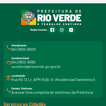
facebook
instagram
youtube
Redes Sociais:
Atendimento
(64) 3602-8000
Ouvidoria Geral
(64) 3602-8080
ouvidoria@rioverde.go.gov.br
Localização
Rua RG 12 Lt. APM-9 Qd. 41. Residencial Gameleira II.
Demais Telefones
l
Acessar lista completa de telefones da Prefeitura
i
n
k
Serviços ao Cidadão
t