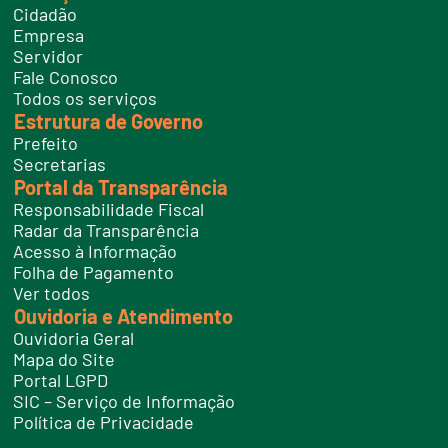
e
Cidadão
l
e
Empresa
f
Servidor
o
n
Fale Conosco
e
Todos os serviços
s
Estrutura de Governo
Prefeito
Secretarias
Portal da Transparência
Responsabilidade Fiscal
Radar da Transparência
Acesso à Informação
Folha de Pagamento
Ver todos
Ouvidoria e Atendimento
Ouvidoria Geral
Mapa do Site
Portal LGPD
SIC – Serviço de Informação
Política de Privacidade