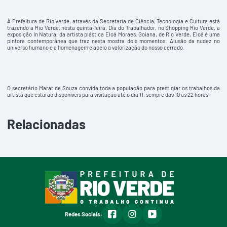
À Prefeitura de Rio Verde, através da Secretaria de Ciência, Tecnologia e Cultura está
trazendo a Rio Verde, nesta quinta-feira, Dia do Trabalhador, no Shopping Rio Verde, a
exposição In Natura, da artista plástica Eloá Moraes. Goiana, de Rio Verde, Eloá é uma
pintora contemporânea que traz nesta mostra dois momentos: Alusão da nudez no
universo humano e a homenagem e apelo a valorização do nosso cerrado.
O secretário Marat de Souza convida toda a população para prestigiar os trabalhos da
artista que estarão disponíveis para visitação até o dia 11, sempre das 10 às 22 horas.
Relacionadas
facebook
instagram
youtube
Redes Sociais: