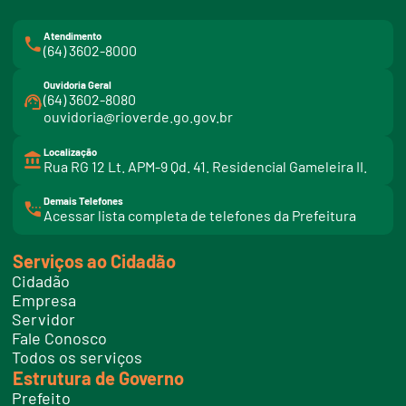
Atendimento
(64) 3602-8000
Ouvidoria Geral
(64) 3602-8080
ouvidoria@rioverde.go.gov.br
Localização
Rua RG 12 Lt. APM-9 Qd. 41. Residencial Gameleira II.
Demais Telefones
l
Acessar lista completa de telefones da Prefeitura
i
n
k
Serviços ao Cidadão
t
e
Cidadão
l
e
Empresa
f
Servidor
o
n
Fale Conosco
e
Todos os serviços
s
Estrutura de Governo
Prefeito