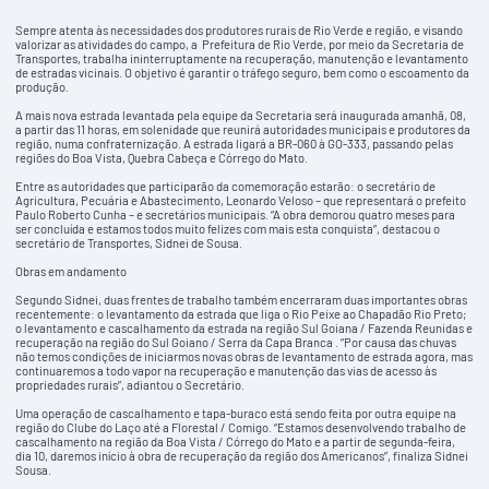
Sempre atenta às necessidades dos produtores rurais de Rio Verde e região, e visando
valorizar as atividades do campo, a Prefeitura de Rio Verde, por meio da Secretaria de
Transportes, trabalha ininterruptamente na recuperação, manutenção e levantamento
de estradas vicinais. O objetivo é garantir o tráfego seguro, bem como o escoamento da
produção.
A mais nova estrada levantada pela equipe da Secretaria será inaugurada amanhã, 08,
a partir das 11 horas, em solenidade que reunirá autoridades municipais e produtores da
região, numa confraternização. A estrada ligará a BR-060 à GO-333, passando pelas
regiões do Boa Vista, Quebra Cabeça e Córrego do Mato.
Entre as autoridades que participarão da comemoração estarão: o secretário de
Agricultura, Pecuária e Abastecimento, Leonardo Veloso – que representará o prefeito
Paulo Roberto Cunha – e secretários municipais. “A obra demorou quatro meses para
ser concluída e estamos todos muito felizes com mais esta conquista”, destacou o
secretário de Transportes, Sidnei de Sousa.
Obras em andamento
Segundo Sidnei, duas frentes de trabalho também encerraram duas importantes obras
recentemente: o levantamento da estrada que liga o Rio Peixe ao Chapadão Rio Preto;
o levantamento e cascalhamento da estrada na região Sul Goiana / Fazenda Reunidas e
recuperação na região do Sul Goiano / Serra da Capa Branca . “Por causa das chuvas
não temos condições de iniciarmos novas obras de levantamento de estrada agora, mas
continuaremos a todo vapor na recuperação e manutenção das vias de acesso às
propriedades rurais”, adiantou o Secretário.
Uma operação de cascalhamento e tapa-buraco está sendo feita por outra equipe na
região do Clube do Laço até a Florestal / Comigo. “Estamos desenvolvendo trabalho de
cascalhamento na região da Boa Vista / Córrego do Mato e a partir de segunda-feira,
dia 10, daremos início à obra de recuperação da região dos Americanos”, finaliza Sidnei
Sousa.