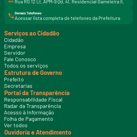
Rua RG 12 Lt. APM-9 Qd. 41. Residencial Gameleira II.
Demais Telefones
l
Acessar lista completa de telefones da Prefeitura
i
n
k
Serviços ao Cidadão
t
e
Cidadão
l
e
Empresa
f
Servidor
o
n
Fale Conosco
e
Todos os serviços
s
Estrutura de Governo
Prefeito
Secretarias
Portal da Transparência
Responsabilidade Fiscal
Radar da Transparência
Acesso à Informação
Folha de Pagamento
Ver todos
Ouvidoria e Atendimento