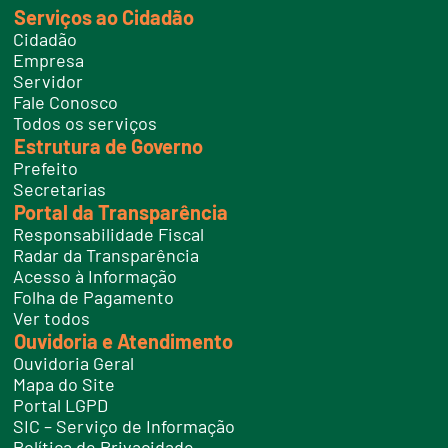
k
Serviços ao Cidadão
t
e
Cidadão
l
e
Empresa
f
Servidor
o
n
Fale Conosco
e
Todos os serviços
s
Estrutura de Governo
Prefeito
Secretarias
Portal da Transparência
Responsabilidade Fiscal
Radar da Transparência
Acesso à Informação
Folha de Pagamento
Ver todos
Ouvidoria e Atendimento
Ouvidoria Geral
Mapa do Site
Portal LGPD
SIC – Serviço de Informação
Política de Privacidade