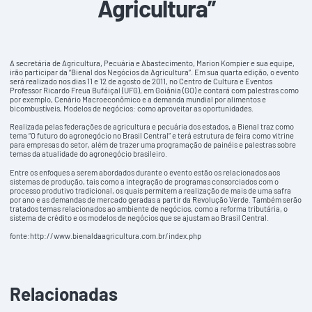
Agricultura”
A secretária de Agricultura, Pecuária e Abastecimento, Marion Kompier e sua equipe,
irão participar da “Bienal dos Negócios da Agricultura”. Em sua quarta edição, o evento
será realizado nos dias 11 e 12 de agosto de 2011, no Centro de Cultura e Eventos
Professor Ricardo Freua Bufáiçal (UFG), em Goiânia (GO) e contará com palestras como
por exemplo, Cenário Macroeconômico e a demanda mundial por alimentos e
bicombustíveis, Modelos de negócios: como aproveitar as oportunidades.
Realizada pelas federações de agricultura e pecuária dos estados, a Bienal traz como
tema “O futuro do agronegócio no Brasil Central” e terá estrutura de feira como vitrine
para empresas do setor, além de trazer uma programação de painéis e palestras sobre
temas da atualidade do agronegócio brasileiro.
Entre os enfoques a serem abordados durante o evento estão os relacionados aos
sistemas de produção, tais como a integração de programas consorciados com o
processo produtivo tradicional, os quais permitem a realização de mais de uma safra
por ano e as demandas de mercado geradas a partir da Revolução Verde. Também serão
tratados temas relacionados ao ambiente de negócios, como a reforma tributária, o
sistema de crédito e os modelos de negócios que se ajustam ao Brasil Central.
fonte:http://www.bienaldaagricultura.com.br/index.php
Relacionadas