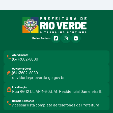
facebook
instagram
youtube
Redes Sociais:
Atendimento
(64) 3602-8000
Ouvidoria Geral
(64) 3602-8080
ouvidoria@rioverde.go.gov.br
Localização
Rua RG 12 Lt. APM-9 Qd. 41. Residencial Gameleira II.
Demais Telefones
l
Acessar lista completa de telefones da Prefeitura
i
n