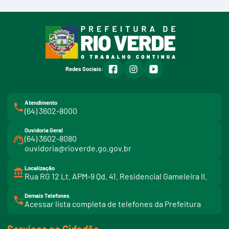
facebook
instagram
youtube
Redes Sociais:
Atendimento
(64) 3602-8000
Ouvidoria Geral
(64) 3602-8080
ouvidoria@rioverde.go.gov.br
Localização
Rua RG 12 Lt. APM-9 Qd. 41. Residencial Gameleira II.
Demais Telefones
l
Acessar lista completa de telefones da Prefeitura
i
n
k
t