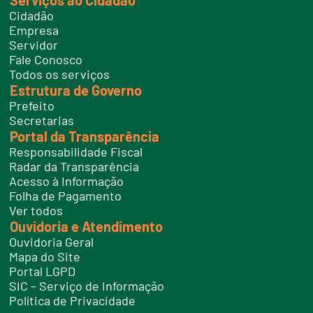
Serviços ao Cidadão
e
Cidadão
l
e
Empresa
f
Servidor
o
n
Fale Conosco
e
Todos os serviços
s
Estrutura de Governo
Prefeito
Secretarias
Portal da Transparência
Responsabilidade Fiscal
Radar da Transparência
Acesso à Informação
Folha de Pagamento
Ver todos
Ouvidoria e Atendimento
Ouvidoria Geral
Mapa do Site
Portal LGPD
SIC – Serviço de Informação
Política de Privacidade