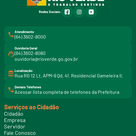
facebook
instagram
youtube
Redes Sociais:
Atendimento
(64) 3602-8000
Ouvidoria Geral
(64) 3602-8080
ouvidoria@rioverde.go.gov.br
Localização
Rua RG 12 Lt. APM-9 Qd. 41. Residencial Gameleira II.
Demais Telefones
l
Acessar lista completa de telefones da Prefeitura
i
n
k
Serviços ao Cidadão
t
e
Cidadão
l
e
Empresa
f
Servidor
o
n
Fale Conosco
e