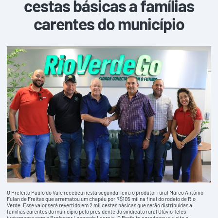
cestas básicas a famílias
carentes do município
O Prefeito Paulo do Vale recebeu nesta segunda-feira o produtor rural Marco Antônio
Fulan de Freitas que arrematou um chapéu por R$105 mil na final do rodeio de Rio
Verde. Esse valor será revertido em 2 mil cestas básicas que serão distribuídas a
famílias carentes do município pelo presidente do sindicato rural Olávio Teles
juntamente com o Professor Leonardo Lacraia. O Prefeito agradeceu a visita e