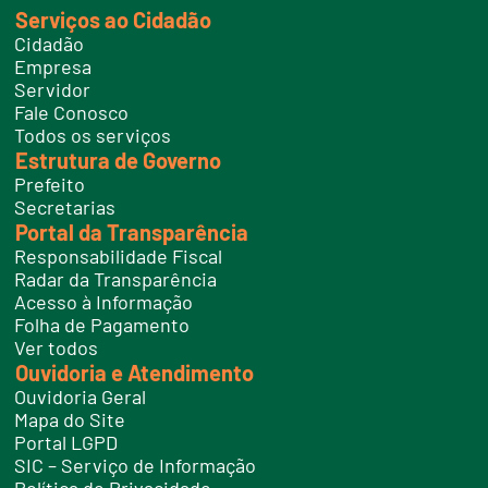
k
Serviços ao Cidadão
t
e
Cidadão
l
e
Empresa
f
Servidor
o
n
Fale Conosco
e
Todos os serviços
s
Estrutura de Governo
Prefeito
Secretarias
Portal da Transparência
Responsabilidade Fiscal
Radar da Transparência
Acesso à Informação
Folha de Pagamento
Ver todos
Ouvidoria e Atendimento
Ouvidoria Geral
Mapa do Site
Portal LGPD
SIC – Serviço de Informação