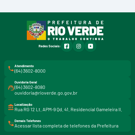
facebook
instagram
youtube
Redes Sociais:
Atendimento
(64) 3602-8000
Ouvidoria Geral
(64) 3602-8080
ouvidoria@rioverde.go.gov.br
Localização
Rua RG 12 Lt. APM-9 Qd. 41. Residencial Gameleira II.
Demais Telefones
l
Acessar lista completa de telefones da Prefeitura
i
n