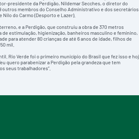
etor-presidente da Perdigão, Nildemar Secches, o diretor do
19 outros membros do Conselho Administrativo e dos secretários
e Nilo do Carmo (Desporto e Lazer).
 terreno, e a Perdigão, que construiu a obra de 370 metros
la de estimulação, higienização, banheiros masculino e feminino,
de para atender 80 crianças de até 6 anos de idade, filhos de
50 mil.
l. Rio Verde foi o primeiro município do Brasil que fez isso e ho
: “eu quero parabenizar a Perdigão pela grandeza que tem
os seus trabalhadores”.