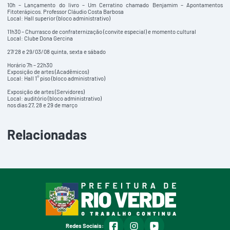
10h – Lançamento do livro – Um Cerratino chamado Benjamim – Apontamentos
Fitoterápicos. Professor Cláudio Costa Barbosa
Local: Hall superior (bloco administrativo)
11h30 – Churrasco de confraternização (convite especial) e momento cultural
Local: Clube Dona Gercina
27/28 e 29/03/08 quinta, sexta e sábado
Horário 7h – 22h30
Exposição de artes (Acadêmicos)
Local: Hall 1° piso (bloco administrativo)
Exposição de artes (Servidores)
Local: auditório (bloco administrativo)
nos dias 27, 28 e 29 de março
Relacionadas
facebook
instagram
youtube
Redes Sociais: