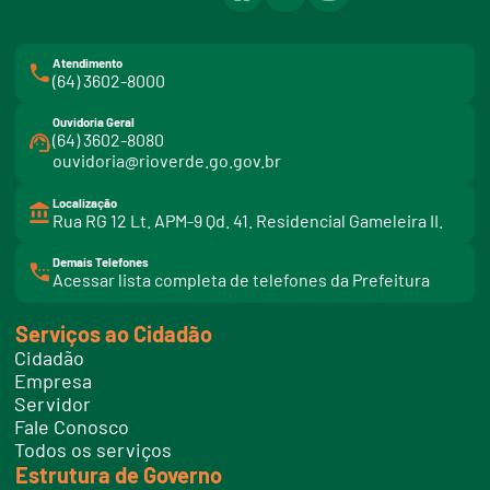
Atendimento
(64) 3602-8000
Ouvidoria Geral
(64) 3602-8080
ouvidoria@rioverde.go.gov.br
Localização
Rua RG 12 Lt. APM-9 Qd. 41. Residencial Gameleira II.
Demais Telefones
l
Acessar lista completa de telefones da Prefeitura
i
n
k
Serviços ao Cidadão
t
e
Cidadão
l
e
Empresa
f
Servidor
o
n
Fale Conosco
e
Todos os serviços
s
Estrutura de Governo