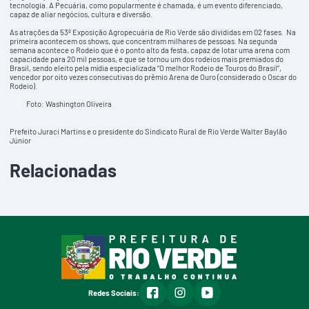
tecnologia. A Pecuária, como popularmente é chamada, é um evento diferenciado,
capaz de aliar negócios, cultura e diversão.
As atrações da 53ª Exposição Agropecuária de Rio Verde são divididas em 02 fases. Na
primeira acontecem os shows, que concentram milhares de pessoas. Na segunda
semana acontece o Rodeio que é o ponto alto da festa, capaz de lotar uma arena com
capacidade para 20 mil pessoas, e que se tornou um dos rodeios mais premiados do
Brasil, sendo eleito pela mídia especializada “O melhor Rodeio de Touros do Brasil”,
vencedor por oito vezes consecutivas do prêmio Arena de Ouro (considerado o Oscar do
Rodeio).
Foto: Washington Oliveira
Prefeito Juraci Martins e o presidente do Sindicato Rural de Rio Verde Walter Baylão
Júnior
Relacionadas
facebook
instagram
youtube
Redes Sociais: