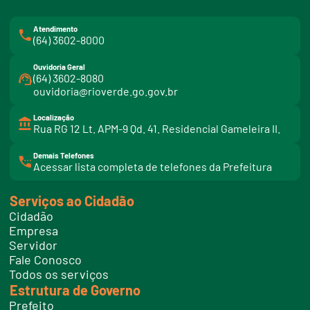
Atendimento
(64) 3602-8000
Ouvidoria Geral
(64) 3602-8080
ouvidoria@rioverde.go.gov.br
Localização
Rua RG 12 Lt. APM-9 Qd. 41. Residencial Gameleira II.
Demais Telefones
l
Acessar lista completa de telefones da Prefeitura
i
n
k
Serviços ao Cidadão
t
e
Cidadão
l
e
Empresa
f
Servidor
o
n
Fale Conosco
e
Todos os serviços
s
Estrutura de Governo
Prefeito