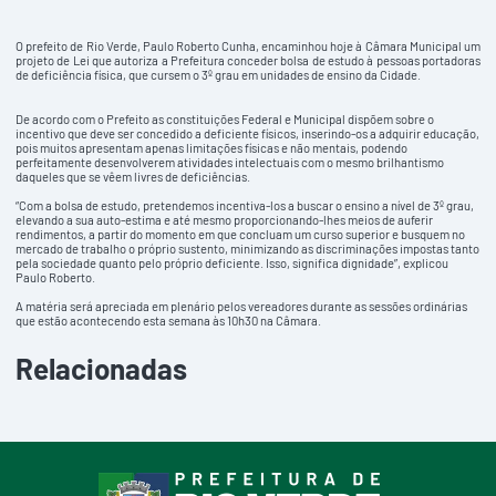
O prefeito de Rio Verde, Paulo Roberto Cunha, encaminhou hoje à Câmara Municipal um
projeto de Lei que autoriza a Prefeitura conceder bolsa de estudo à pessoas portadoras
de deficiência física, que cursem o 3º grau em unidades de ensino da Cidade.
De acordo com o Prefeito as constituições Federal e Municipal dispõem sobre o
incentivo que deve ser concedido a deficiente físicos, inserindo-os a adquirir educação,
pois muitos apresentam apenas limitações físicas e não mentais, podendo
perfeitamente desenvolverem atividades intelectuais com o mesmo brilhantismo
daqueles que se vêem livres de deficiências.
“Com a bolsa de estudo, pretendemos incentiva-los a buscar o ensino a nível de 3º grau,
elevando a sua auto-estima e até mesmo proporcionando-lhes meios de auferir
rendimentos, a partir do momento em que concluam um curso superior e busquem no
mercado de trabalho o próprio sustento, minimizando as discriminações impostas tanto
pela sociedade quanto pelo próprio deficiente. Isso, significa dignidade”, explicou
Paulo Roberto.
A matéria será apreciada em plenário pelos vereadores durante as sessões ordinárias
que estão acontecendo esta semana às 10h30 na Câmara.
Relacionadas