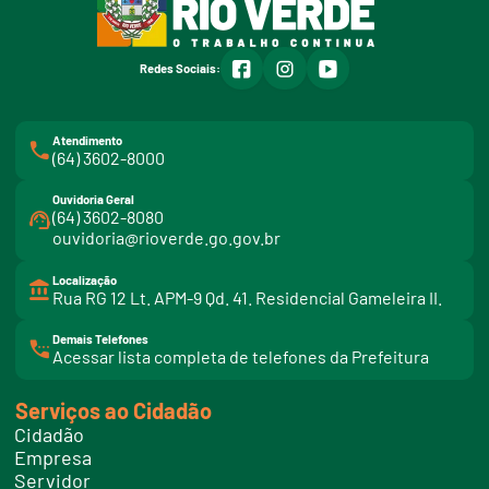
facebook
instagram
youtube
Redes Sociais:
Atendimento
(64) 3602-8000
Ouvidoria Geral
(64) 3602-8080
ouvidoria@rioverde.go.gov.br
Localização
Rua RG 12 Lt. APM-9 Qd. 41. Residencial Gameleira II.
Demais Telefones
l
Acessar lista completa de telefones da Prefeitura
i
n
k
Serviços ao Cidadão
t
e
Cidadão
l
e
Empresa
f
Servidor
o