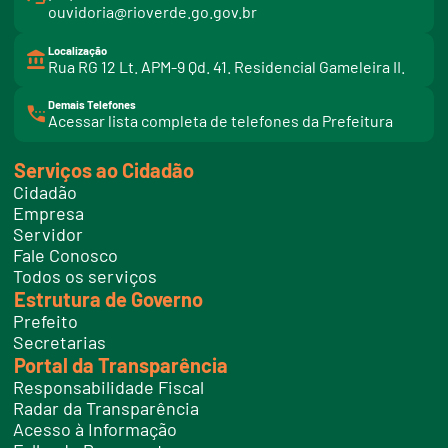
ouvidoria@rioverde.go.gov.br
Localização
Rua RG 12 Lt. APM-9 Qd. 41. Residencial Gameleira II.
Demais Telefones
l
Acessar lista completa de telefones da Prefeitura
i
n
k
Serviços ao Cidadão
t
e
Cidadão
l
e
Empresa
f
Servidor
o
n
Fale Conosco
e
Todos os serviços
s
Estrutura de Governo
Prefeito
Secretarias
Portal da Transparência
Responsabilidade Fiscal
Radar da Transparência
Acesso à Informação