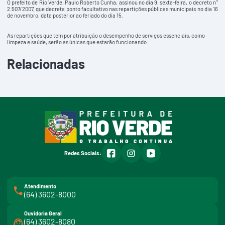
O prefeito de Rio Verde, Paulo Roberto Cunha, assinou no dia 9, sexta-feira, o decreto n°
2.507/2007, que decreta ponto facultativo nas repartições públicas municipais no dia 16
de novembro, data posterior ao feriado do dia 15.
As repartições que tem por atribuição o desempenho de serviços essenciais, como
limpeza e saúde, serão as únicas que estarão funcionando.
Relacionadas
facebook
instagram
youtube
Redes Sociais:
Atendimento
(64) 3602-8000
Ouvidoria Geral
(64) 3602-8080