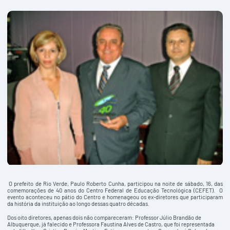
O prefeito de Rio Verde, Paulo Roberto Cunha, participou na noite de sábado, 16, das
comemorações de 40 anos do Centro Federal de Educação Tecnológica (CEFET). O
evento aconteceu no pátio do Centro e homenageou os ex-diretores que participaram
da história da instituição ao longo dessas quatro décadas.
Dos oito diretores, apenas dois não compareceram: Professor Júlio Brandão de
Albuquerque, já falecido e Professora Faustina Alves de Castro, que foi representada