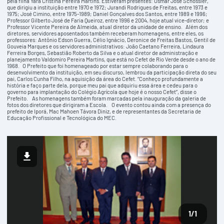
pela filha Yara Cristina Pereira Martins. Estiveram presentes: Osmar José Schossler,
que dirigiu a instituição entre 1970 e 1972; Jurandi Rodrigues de Freitas, entre 1973 e
1975; José Cimino, entre 1975-1989; Daniel Gonçalves dos Santos, entre 1989 e 1996;
Professor Gilberto José de Faria Queiroz, entre 1996 e 2004, hoje atual vice-diretor; e
Professor Vicente Pereira de Almeida, atual diretor da unidade de ensino. Além dos
diretores, servidores aposentados também receberam homenagens, entre eles, os
professores: Antônio Edson Guerra, Célio Ignácio, Deronice de Freitas Bastos, Gentil de
Gouveia Marques e os servidores administrativos: João Caetano Ferreira, Lindaura
Ferreira Borges, Sebastião Roberto da Silva e o atual diretor de administração e
planejamento Valdomiro Pereira Martins, que está no Cefet de Rio Verde desde o ano de
1968. O Prefeito que foi homenageado por estar sempre colaborando para o
desenvolvimento da instituição, em seu discurso, lembrou da participação direta do seu
pai, Carlos Cunha Filho, na aquisição da área do Cefet. “Conheço profundamente a
história e faço parte dela, porque meu pai que adquiriu essa área e cedeu para o
governo para implantação do Colégio Agrícola que hoje é o nosso Cefet”, disse o
Prefeito. As homenagens também foram marcadas pela inauguração da galeria de
fotos dos diretores que dirigiram a Escola. O evento contou ainda com a presença do
prefeito de Iporá, Mac Mahoen Távora Diniz, e de representantes da Secretaria de
Educação Profissional e Tecnológica do MEC.
1
/1