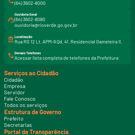
(64) 3602-8000
Ouvidoria Geral
(64) 3602-8080
ouvidoria@rioverde.go.gov.br
Localização
Rua RG 12 Lt. APM-9 Qd. 41. Residencial Gameleira II.
Demais Telefones
l
Acessar lista completa de telefones da Prefeitura
i
n
k
Serviços ao Cidadão
t
e
Cidadão
l
e
Empresa
f
Servidor
o
n
Fale Conosco
e
Todos os serviços
s
Estrutura de Governo
Prefeito
Secretarias
Portal da Transparência