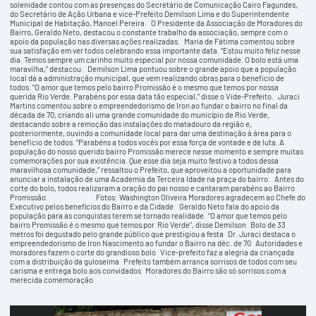
solenidade contou com as presenças do Secretário de Comunicação Cairo Fagundes,
do Secretário de Ação Urbana e vice-Prefeito Demilson Lima e do Superintendente
Municipal de Habitação, Manoel Pereira. O Presidente da Associação de Moradores do
Bairro, Geraldo Neto, destacou o constante trabalho da associação, sempre com o
apoio da população nas diversas ações realizadas. Maria de Fátima comentou sobre
sua satisfação em ver todos celebrando essa importante data. “Estou muito feliz nesse
dia. Temos sempre um carinho muito especial por nossa comunidade. O bolo está uma
maravilha,” destacou. Demilson Lima pontuou sobre o grande apoio que a população
local dá a administração municipal, que vem realizando obras para o beneficio de
todos. “O amor que temos pelo bairro Promissão é o mesmo que temos por nossa
querida Rio Verde. Parabéns por essa data tão especial,” disse o Vide-Prefeito. Juraci
Martins comentou sobre o empreendedorismo de Iron ao fundar o bairro no final da
década de 70, criando ali uma grande comunidade do município de Rio Verde,
destacando sobre a remoção das instalações do matadouro da região e,
posteriormente, ouvindo a comunidade local para dar uma destinação à área para o
beneficio de todos. “Parabéns a todos vocês por essa força de vontade e de luta. A
população do nosso querido bairro Promissão merece nesse momento e sempre muitas
comemorações por sua existência. Que esse dia seja muito festivo a todos dessa
maravilhosa comunidade,” ressaltou o Prefeito, que aproveitou a oportunidade para
anunciar a instalação de uma Academia da Terceira Idade na praça do bairro. Antes do
corte do bolo, todos realizaram a oração do pai nosso e cantaram parabéns ao Bairro
Promissão. Fotos: Washington Oliveira Moradores agradecem ao Chefe do
Executivo pelos benefícios do Bairro e da Cidade Geraldo Neto fala do apoio da
população para as conquistas terem se tornado realidade “O amor que temos pelo
bairro Promissão é o mesmo que temos por Rio Verde", disse Demilson Bolo de 33
metros foi degustado pelo grande público que prestigiou a festa Dr. Juraci destaca o
empreendedorismo de Iron Nascimento ao fundar o Bairro na déc. de 70 Autoridades e
moradores fazem o corte do grandioso bolo Vice-prefeito faz a alegria da criançada
com a distribuição da guloseima Prefeito também arranca sorrisos de todos com seu
carisma e entrega bolo aos convidados Moradores do Bairro são só sorrisos com a
merecida comemoração