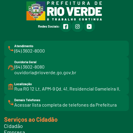
facebook
instagram
youtube
Redes Sociais:
Atendimento
(64) 3602-8000
Ouvidoria Geral
(64) 3602-8080
ouvidoria@rioverde.go.gov.br
Localização
Rua RG 12 Lt. APM-9 Qd. 41. Residencial Gameleira II.
Demais Telefones
l
Acessar lista completa de telefones da Prefeitura
i
n
k
Serviços ao Cidadão
t
e
Cidadão
l
e
Empresa