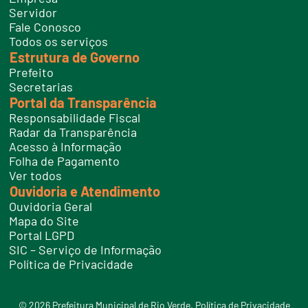
f
Servidor
o
n
Fale Conosco
e
Todos os serviços
s
Estrutura de Governo
Prefeito
Secretarias
Portal da Transparência
Responsabilidade Fiscal
Radar da Transparência
Acesso à Informação
Folha de Pagamento
Ver todos
Ouvidoria e Atendimento
Ouvidoria Geral
Mapa do Site
Portal LGPD
SIC – Serviço de Informação
Política de Privacidade
© 2026 Prefeitura Municipal de Rio Verde.
Política de Privacidade