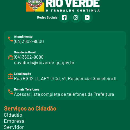
facebook
instagram
youtube
Redes Sociais:
Atendimento
(64) 3602-8000
Ouvidoria Geral
(64) 3602-8080
ouvidoria@rioverde.go.gov.br
Localização
Rua RG 12 Lt. APM-9 Qd. 41. Residencial Gameleira II.
Demais Telefones
l
Acessar lista completa de telefones da Prefeitura
i
n
k
Serviços ao Cidadão
t
e
Cidadão
l
e
Empresa
f
Servidor
o