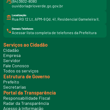
(64) 3602-8080
ouvidoria@rioverde.go.gov.br
Localização
Rua RG 12 Lt. APM-9 Qd. 41. Residencial Gameleira II.
Demais Telefones
l
Acessar lista completa de telefones da Prefeitura
i
n
k
Serviços ao Cidadão
t
e
Cidadão
l
e
Empresa
f
Servidor
o
n
Fale Conosco
e
Todos os serviços
s
Estrutura de Governo
Prefeito
Secretarias
Portal da Transparência
Responsabilidade Fiscal
Radar da Transparência
Acesso à Informação