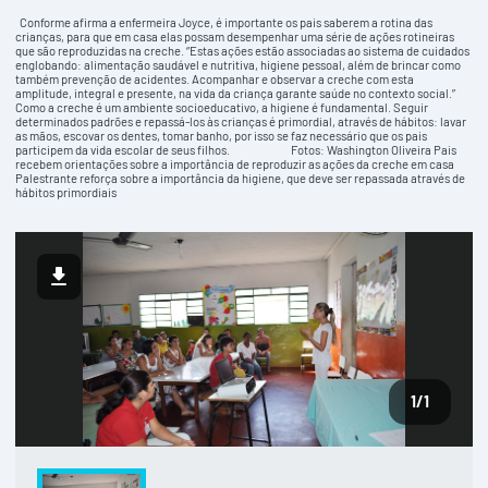
Conforme afirma a enfermeira Joyce, é importante os pais saberem a rotina das
crianças, para que em casa elas possam desempenhar uma série de ações rotineiras
que são reproduzidas na creche. “Estas ações estão associadas ao sistema de cuidados
englobando: alimentação saudável e nutritiva, higiene pessoal, além de brincar como
também prevenção de acidentes. Acompanhar e observar a creche com esta
amplitude, integral e presente, na vida da criança garante saúde no contexto social.”
Como a creche é um ambiente socioeducativo, a higiene é fundamental. Seguir
determinados padrões e repassá-los às crianças é primordial, através de hábitos: lavar
as mãos, escovar os dentes, tomar banho, por isso se faz necessário que os pais
participem da vida escolar de seus filhos. Fotos: Washington Oliveira Pais
recebem orientações sobre a importância de reproduzir as ações da creche em casa
Palestrante reforça sobre a importância da higiene, que deve ser repassada através de
hábitos primordiais
1
/1