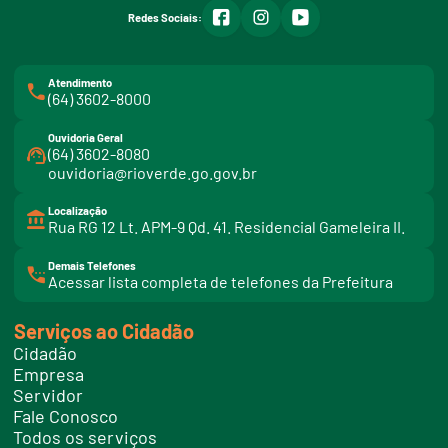
facebook
instagram
youtube
Redes Sociais:
Atendimento
(64) 3602-8000
Ouvidoria Geral
(64) 3602-8080
ouvidoria@rioverde.go.gov.br
Localização
Rua RG 12 Lt. APM-9 Qd. 41. Residencial Gameleira II.
Demais Telefones
l
Acessar lista completa de telefones da Prefeitura
i
n
k
Serviços ao Cidadão
t
e
Cidadão
l
e
Empresa
f
Servidor
o
n
Fale Conosco
e
Todos os serviços
s