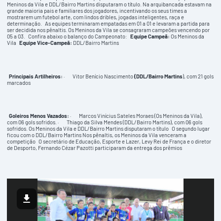
Meninos da Vila e DDL/Bairro Martins disputaram o título. Na arquibancada estavam na
grande maioria pais e familiares dos jogadores, incentivando os seus times a
mostrarem um futebol arte, com lindos dribles, jogadas inteligentes, raça e
determinação. As equipes terminaram empatadas em 01 a 01 e levaram a partida para
ser decidida nos pênaltis. Os Meninos da Vila se consagraram campeões vencendo por
05 a 03. Confira abaixo o balanço do Campeonato:
Equipe Campeã:
Os Meninos da
Vila
Equipe Vice-Campeã:
DDL/Bairro Martins
Principais Artilheiros:
· Vitor Benício Nascimento
(DDL/Bairro Martins
), com 21 gols
marcados
Goleiros Menos Vazados:
· Marcos Vinícius Sateles Moraes (Os Meninos da Vila),
com 06 gols sofridos. · Thiago da Silva Mendes (DDL/Bairro Martins), com 06 gols
sofridos. Os Meninos da Vila e DDL/Bairro Martins disputaram o título O segundo lugar
ficou com o DDL/Bairro Martins Nos pênaltis, os Meninos da Vila venceram a
competição O secretário de Educação, Esporte e Lazer, Levy Rei de França e o diretor
de Desporto, Fernando Cézar Pazotti participaram da entrega dos prêmios