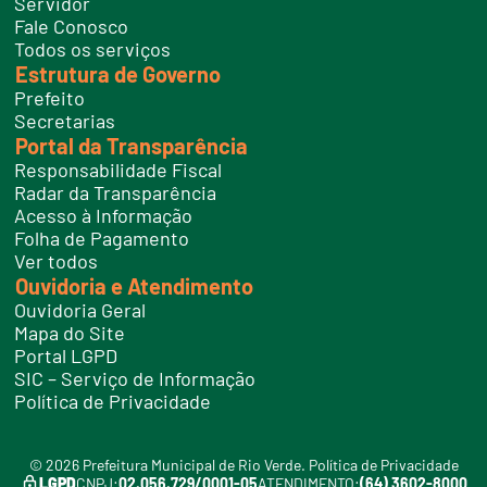
Servidor
o
n
Fale Conosco
e
Todos os serviços
s
Estrutura de Governo
Prefeito
Secretarias
Portal da Transparência
Responsabilidade Fiscal
Radar da Transparência
Acesso à Informação
Folha de Pagamento
Ver todos
Ouvidoria e Atendimento
Ouvidoria Geral
Mapa do Site
Portal LGPD
SIC – Serviço de Informação
Política de Privacidade
© 2026 Prefeitura Municipal de Rio Verde.
Política de Privacidade
LGPD
CNPJ:
02.056.729/0001-05
ATENDIMENTO:
(64) 3602-8000