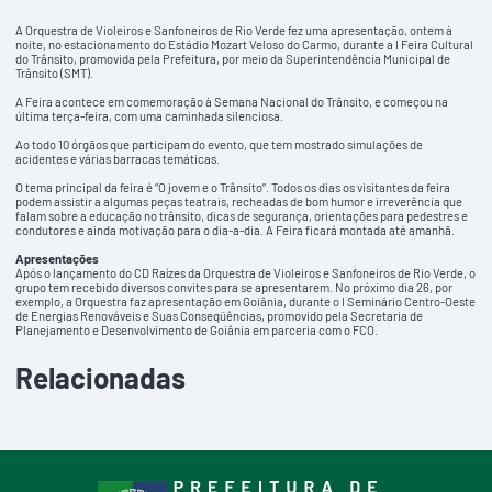
A Orquestra de Violeiros e Sanfoneiros de Rio Verde fez uma apresentação, ontem à
noite, no estacionamento do Estádio Mozart Veloso do Carmo, durante a I Feira Cultural
do Trânsito, promovida pela Prefeitura, por meio da Superintendência Municipal de
Trânsito (SMT).
A Feira acontece em comemoração à Semana Nacional do Trânsito, e começou na
última terça-feira, com uma caminhada silenciosa.
Ao todo 10 órgãos que participam do evento, que tem mostrado simulações de
acidentes e várias barracas temáticas.
O tema principal da feira é “O jovem e o Trânsito”. Todos os dias os visitantes da feira
podem assistir a algumas peças teatrais, recheadas de bom humor e irreverência que
falam sobre a educação no trânsito, dicas de segurança, orientações para pedestres e
condutores e ainda motivação para o dia-a-dia. A Feira ficará montada até amanhã.
Apresentações
Após o lançamento do CD Raízes da Orquestra de Violeiros e Sanfoneiros de Rio Verde, o
grupo tem recebido diversos convites para se apresentarem. No próximo dia 26, por
exemplo, a Orquestra faz apresentação em Goiânia, durante o I Seminário Centro-Oeste
de Energias Renováveis e Suas Conseqüências, promovido pela Secretaria de
Planejamento e Desenvolvimento de Goiânia em parceria com o FCO.
Relacionadas