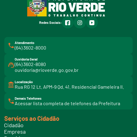
facebook
instagram
youtube
Redes Sociais:
Atendimento
(64) 3602-8000
Ouvidoria Geral
(64) 3602-8080
ouvidoria@rioverde.go.gov.br
Localização
Rua RG 12 Lt. APM-9 Qd. 41. Residencial Gameleira II.
Demais Telefones
l
Acessar lista completa de telefones da Prefeitura
i
n
k
Serviços ao Cidadão
t
e
Cidadão
l
e
Empresa
f