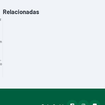
Relacionadas
z
em
,
to