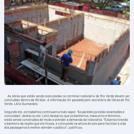
As obras que estão sendo executadas no terminal rodoviário de Rio Verde devem ser
concluídas dentro de 60 dias. A informação foi passada pelo secretário de Obras de Rio
Verde, Lélio Guimarães.
Segundo ele, os trabalhos continuam a todo vapor. “As paredes já estão levantadas e
concluídas”, destacou ele. Lélio destacou que os banheiros, masculino e feminino,
estão sendo construídos de modo a atender a demanda da rodoviária. “Estamos tirando
o banheiro da região que ele ficava, e colocando na altura do solo para facilitar a vida
dos passageiros e melhor atender o público”, justificou.