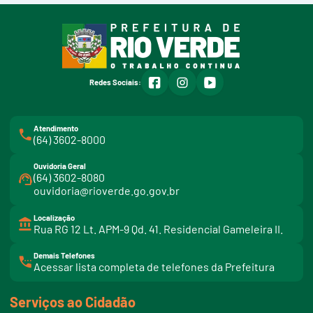
facebook
instagram
youtube
Redes Sociais:
Atendimento
(64) 3602-8000
Ouvidoria Geral
(64) 3602-8080
ouvidoria@rioverde.go.gov.br
Localização
Rua RG 12 Lt. APM-9 Qd. 41. Residencial Gameleira II.
Demais Telefones
l
Acessar lista completa de telefones da Prefeitura
i
n
k
Serviços ao Cidadão
t
e