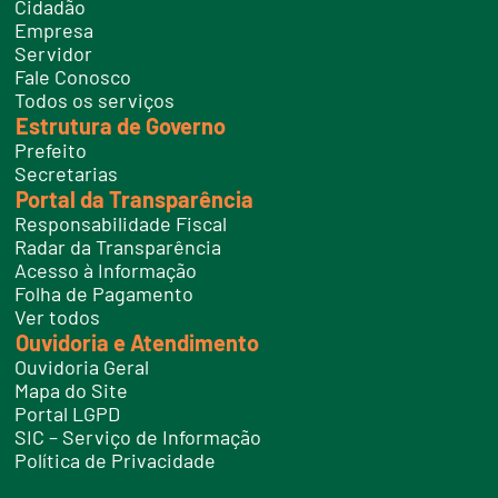
Cidadão
l
e
Empresa
f
Servidor
o
n
Fale Conosco
e
Todos os serviços
s
Estrutura de Governo
Prefeito
Secretarias
Portal da Transparência
Responsabilidade Fiscal
Radar da Transparência
Acesso à Informação
Folha de Pagamento
Ver todos
Ouvidoria e Atendimento
Ouvidoria Geral
Mapa do Site
Portal LGPD
SIC – Serviço de Informação
Política de Privacidade