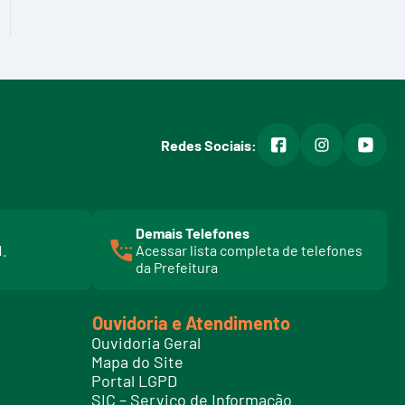
facebook
instagram
youtub
Redes Sociais:
Demais Telefones
l
1.
Acessar lista completa de telefones
i
da Prefeitura
n
k
t
Ouvidoria e Atendimento
e
Ouvidoria Geral
l
Mapa do Site
e
Portal LGPD
f
SIC – Serviço de Informação
o