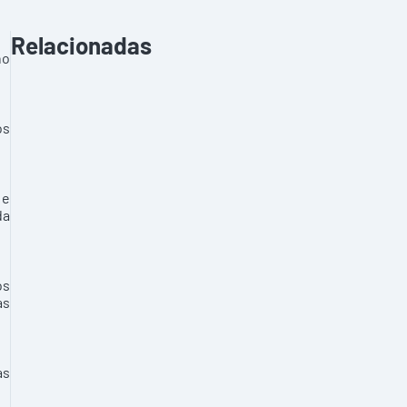
Relacionadas
no
os
 e
da
os
as
as