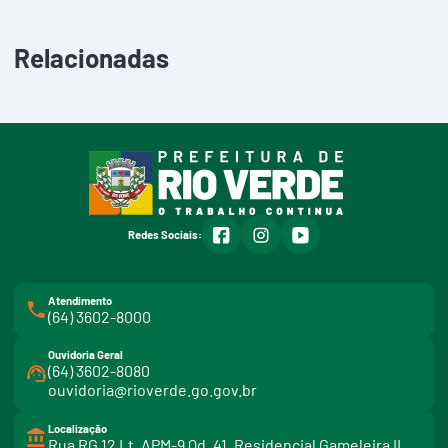
Relacionadas
facebook
instagram
youtube
Redes Sociais:
Atendimento
(64) 3602-8000
Ouvidoria Geral
(64) 3602-8080
ouvidoria@rioverde.go.gov.br
Localização
Rua RG 12 Lt. APM-9 Qd. 41. Residencial Gameleira II.