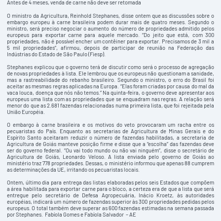
Antes de 4 meses, venda de carne não deve ser retomada
O ministro da Agricultura, Reinhold Stephanes, disse ontem que as discussões sobre o
embargo europeu à carne brasileira podem durar mais de quatro meses. Segundo o
ministro, será preciso negociar o aumento do número de propriedades admitido pelos
europeus para exportar carne para aquele mercado. “Do jeito que está, com 300
propriedades, não é possível encher um contêiner para exportar. Precisamos de 3 mil a
5 mil propriedades”, afirmou, depois de participar de reunião na Federação das
Indústrias do Estado de São Paulo (Fiesp).
Stephanes explicou que o governo terá de discutir como será o processo de agregação
de novas propriedades à lista. Ele lembrou que os europeus não questionam a sanidade,
mas a rastreabilidade do rebanho brasileiro. Segundo o ministro, o erro do Brasil foi
aceitar as mesmas regras aplicadas na Europa. “Elas foram criadas por causa do mal da
vaca louca, doença que nós não temos.” Na quinta-feira, o governo deve apresentar aos
europeus uma lista com as propriedades que se enquadram nas regras. A relação será
menor do que as 2.681 fazendas relacionadas numa primeira lista, que foi rejeitada pela
União Européia.
O embargo à carne brasileira e os motivos do veto provocaram um racha entre os
pecuaristas do País. Enquanto as secretarias de Agricultura de Minas Gerais e do
Espírito Santo aceitaram reduzir o número de fazendas habilitadas, a secretaria de
Agricultura de Goiás manteve posição firme e disse que a “escolha” das fazendas deve
ser do governo federal. “Ou vai todo mundo ou não vai ninguém”, disse o secretário de
Agricultura de Goiás, Leonardo Veloso. A lista enviada pelo governo de Goiás ao
ministério traz 778 propriedades. Dessas, o ministério informou que apenas 88 cumprem
as determinações da UE, irritando os pecuaristas locais.
Ontem, último dia para entrega das listas elaboradas pelos seis Estados que compõem
a área habilitada para exportar carne para o bloco, a certeza era de que a lista que será
entregue pelo secretário de Defesa Agropecuária, Inácio Kroetz, às autoridades
européias, indicará um número de fazendas superior às 300 propriedades pedidas pelos
europeus. O total também deve superar as 600 fazendas estimadas na semana passada
por Stephanes. Fabíola Gomes e Fabíola Salvador – AE