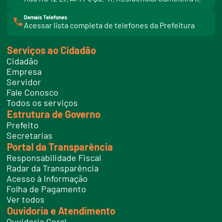
Demais Telefones
l
Acessar lista completa de telefones da Prefeitura
i
n
k
Serviços ao Cidadão
t
e
Cidadão
l
e
Empresa
f
Servidor
o
n
Fale Conosco
e
Todos os serviços
s
Estrutura de Governo
Prefeito
Secretarias
Portal da Transparência
Responsabilidade Fiscal
Radar da Transparência
Acesso à Informação
Folha de Pagamento
Ver todos
Ouvidoria e Atendimento
Ouvidoria Geral