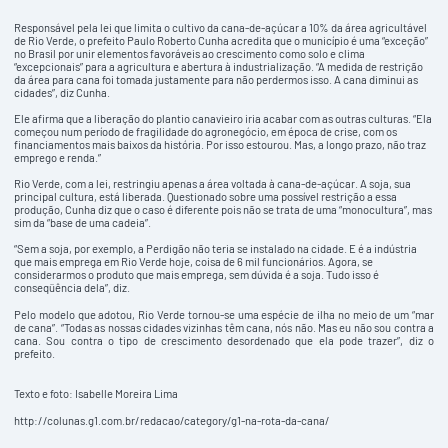
Responsável pela lei que limita o cultivo da cana-de-açúcar a 10% da área agricultável
de Rio Verde, o prefeito Paulo Roberto Cunha acredita que o município é uma “exceção”
no Brasil por unir elementos favoráveis ao crescimento como solo e clima
“excepcionais” para a agricultura e abertura à industrialização. “A medida de restrição
da área para cana foi tomada justamente para não perdermos isso. A cana diminui as
cidades”, diz Cunha.
Ele afirma que a liberação do plantio canavieiro iria acabar com as outras culturas. “Ela
começou num período de fragilidade do agronegócio, em época de crise, com os
financiamentos mais baixos da história. Por isso estourou. Mas, a longo prazo, não traz
emprego e renda.”
Rio Verde, com a lei, restringiu apenas a área voltada à cana-de-açúcar. A soja, sua
principal cultura, está liberada. Questionado sobre uma possível restrição a essa
produção, Cunha diz que o caso é diferente pois não se trata de uma “monocultura”, mas
sim da “base de uma cadeia”.
“Sem a soja, por exemplo, a Perdigão não teria se instalado na cidade. E é a indústria
que mais emprega em Rio Verde hoje, coisa de 6 mil funcionários. Agora, se
considerarmos o produto que mais emprega, sem dúvida é a soja. Tudo isso é
conseqüência dela”, diz.
Pelo modelo que adotou, Rio Verde tornou-se uma espécie de ilha no meio de um “mar
de cana”. “Todas as nossas cidades vizinhas têm cana, nós não. Mas eu não sou contra a
cana. Sou contra o tipo de crescimento desordenado que ela pode trazer”, diz o
prefeito.
Texto e foto: Isabelle Moreira Lima
http://colunas.g1.com.br/redacao/category/g1-na-rota-da-cana/