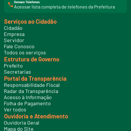
Demais Telefones
l
Acessar lista completa de telefones da Prefeitura
i
n
k
Serviços ao Cidadão
t
e
Cidadão
l
e
Empresa
f
Servidor
o
n
Fale Conosco
e
Todos os serviços
s
Estrutura de Governo
Prefeito
Secretarias
Portal da Transparência
Responsabilidade Fiscal
Radar da Transparência
Acesso à Informação
Folha de Pagamento
Ver todos
Ouvidoria e Atendimento
Ouvidoria Geral
Mapa do Site