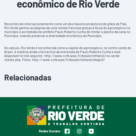
econômico de Rio Verde
Reconhecido internacionalmente como um dos maiores produtores de grãos do País,
Rio Verde ganhou as páginas de uma revista francesa graças à força do agronegócio no
município e as medidas do prefeito Paulo Roberto Cunha de limitar o plantio da cana no
Município, visando preservar a diversidade econômica do Município.
No veículo, Rio Verde é reconhecida como a capital do agronegócio, no centro-oeste do
Brasil. A matéria ainda cita trechos da entrevista de Paulo Roberto Cunha e está
disponível no link seguinte:
http://www.ccfd.asso.fr/dossier/ethanol/rio-verde-
resiste.php
. Fotos:
http://www.ccfd.asso.fr/dossier/ethanol/diapo3/
Relacionadas
facebook
instagram
youtube
Redes Sociais: