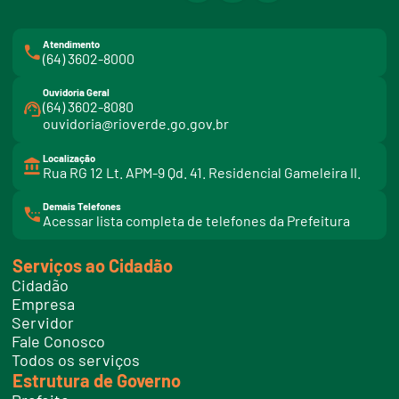
Atendimento
(64) 3602-8000
Ouvidoria Geral
(64) 3602-8080
ouvidoria@rioverde.go.gov.br
Localização
Rua RG 12 Lt. APM-9 Qd. 41. Residencial Gameleira II.
Demais Telefones
l
Acessar lista completa de telefones da Prefeitura
i
n
k
Serviços ao Cidadão
t
e
Cidadão
l
e
Empresa
f
Servidor
o
n
Fale Conosco
e
Todos os serviços
s
Estrutura de Governo