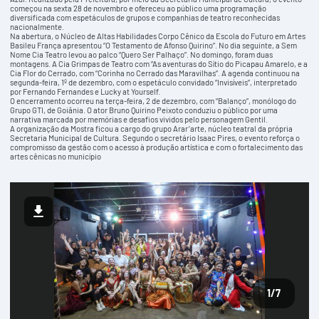
começou na sexta 28 de novembro e ofereceu ao público uma programação
diversificada com espetáculos de grupos e companhias de teatro reconhecidas
nacionalmente.
Na abertura, o Núcleo de Altas Habilidades Corpo Cênico da Escola do Futuro em Artes
Basileu França apresentou “O Testamento de Afonso Quirino”. No dia seguinte, a Sem
Nome Cia Teatro levou ao palco “Quero Ser Palhaço”. No domingo, foram duas
montagens. A Cia Grimpas de Teatro com “As aventuras do Sítio do Picapau Amarelo, e a
Cia Flor do Cerrado, com “Corinha no Cerrado das Maravilhas”. A agenda continuou na
segunda-feira, 1º de dezembro, com o espetáculo convidado “Invisíveis”, interpretado
por Fernando Fernandes e Lucky at Yourself.
O encerramento ocorreu na terça-feira, 2 de dezembro, com “Balanço”, monólogo do
Grupo GTI, de Goiânia. O ator Bruno Quirino Peixoto conduziu o público por uma
narrativa marcada por memórias e desafios vividos pelo personagem Gentil.
A organização da Mostra ficou a cargo do grupo Arar’arte, núcleo teatral da própria
Secretaria Municipal de Cultura. Segundo o secretário Isaac Pires, o evento reforça o
compromisso da gestão com o acesso à produção artística e com o fortalecimento das
artes cênicas no município
1
/7