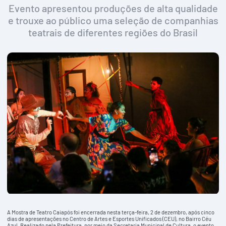
Evento apresentou produções de alta qualidade
e trouxe ao público uma seleção de companhias
teatrais de diferentes regiões do Brasil
A Mostra de Teatro Caiapós foi encerrada nesta terça-feira, 2 de dezembro, após cinco
dias de apresentações no Centro de Artes e Esportes Unificados (CEU), no Bairro Céu
Azul. Realizado pela Prefeitura, por meio da Secretaria Municipal de Cultura, o evento