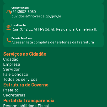
Ouvidoria Geral
(64) 3602-8080
ouvidoria@rioverde.go.gov.br
Localização
Rua RG 12 Lt. APM-9 Qd. 41. Residencial Gameleira II.
Demais Telefones
l
Acessar lista completa de telefones da Prefeitura
i
n
k
Serviços ao Cidadão
t
e
Cidadão
l
e
Empresa
f
Servidor
o
n
Fale Conosco
e
Todos os serviços
s
Estrutura de Governo
Prefeito
Secretarias
Portal da Transparência
Responsabilidade Fiscal