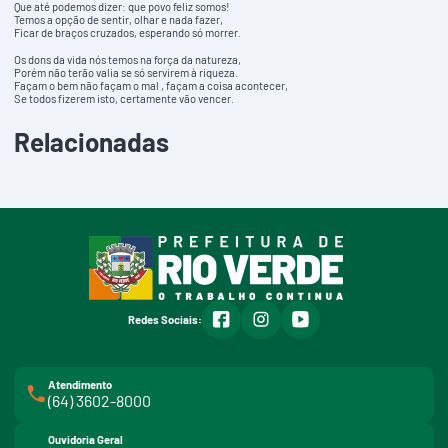
Que até podemos dizer: que povo feliz somos!
Temos a opção de sentir, olhar e nada fazer,
Ficar de braços cruzados, esperando só morrer.
Os dons da vida nós temos na força da natureza,
Porém não terão valia se só servirem à riqueza.
Façam o bem não façam o mal , façam a coisa acontecer,
Se todos fizerem isto, certamente vão vencer.
Relacionadas
facebook
instagram
youtube
Redes Sociais:
Atendimento
(64) 3602-8000
Ouvidoria Geral