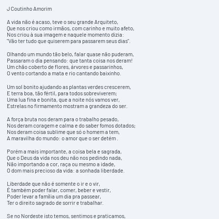
J Coutinho Amorim
A vida não é acaso, teve o seu grande Arquiteto,
Que nos criou como irmãos, com carinho e muito afeto,
Nos criou à sua imagem e naquele momento dizia:
"Vão ter tudo que quiserem para passarem seus dias".
Olhando um mundo tão belo, falar quase não puderam,
Passaram o dia pensando: que tanta coisa nos deram!
Um chão coberto de flores, árvores e passarinhos,
O vento cortando a mata e rio cantando baixinho.
Um sol bonito ajudando as plantas verdes crescerem,
E terra boa, tão fértil, para todos sobreviverem;
Uma lua fina e bonita, que a noite nós vamos ver,
Estrelas no firmamento mostram a grandeza do ser.
A força bruta nos deram para o trabalho pesado,
Nos deram coragem e calma e do saber fomos dotados;
Nos deram coisa sublime que só o homem a tem,
A maravilha do mundo: o amor que o ser detém .
Porém a mais importante, a coisa bela e sagrada,
Que o Deus da vida nos deu não nos pedindo nada,
Não importando a cor, raça ou mesmo a idade,
O dom mais precioso da vida: a sonhada liberdade.
Liberdade que não é somente o ir e o vir,
É também poder falar, comer, beber e vestir,
Poder levar a família um dia pra passear,
Ter o direito sagrado de sorrir e trabalhar.
Se no Nordeste isto temos, sentimos e praticamos,