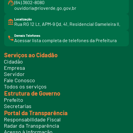
(64) 3602-8080
ouvidoria@rioverde.go.gov.br
Localização
Rua RG 12 Lt. APM-9 Qd. 41. Residencial Gameleira II.
Demais Telefones
l
Acessar lista completa de telefones da Prefeitura
i
n
k
Serviços ao Cidadão
t
e
Cidadão
l
e
Empresa
f
Servidor
o
n
Fale Conosco
e
Todos os serviços
s
Estrutura de Governo
Prefeito
Secretarias
Portal da Transparência
Responsabilidade Fiscal
Radar da Transparência
Acesso à Informação