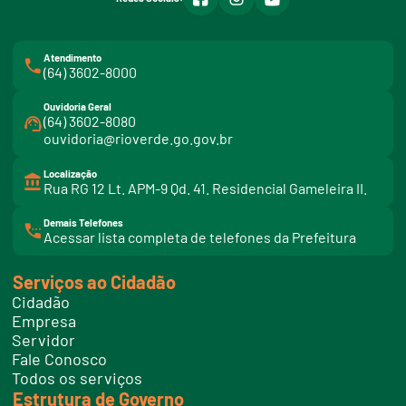
Atendimento
(64) 3602-8000
Ouvidoria Geral
(64) 3602-8080
ouvidoria@rioverde.go.gov.br
Localização
Rua RG 12 Lt. APM-9 Qd. 41. Residencial Gameleira II.
Demais Telefones
l
Acessar lista completa de telefones da Prefeitura
i
n
k
Serviços ao Cidadão
t
e
Cidadão
l
e
Empresa
f
Servidor
o
n
Fale Conosco
e
Todos os serviços
s
Estrutura de Governo