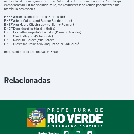
matrículas da Educação de Jovens e Adultos (EJA) continuam abertas. As aulas já
começaram na última segunda-feira, mas os interessados ainda podem fazer sua
matrícula nas escolas:
EMEF Antonio Gomes de Lima (Promissão)
EMEF Adelor Quintiliano (Parque Bandeirantes)
EMEF Ana Maura Oliveira Jayme (Bairro Popular)
EMEF Dona Josefina (Jardim Goiás)
EMEF Filadelfo Jorge da Silva Filho (Maurício Arantes)
EMEF Olinda Ataydes (Vila Olinda)
EMEF Rosalina Borges (Vila Borges)
EMEF Professor Francisco Joaquim de Paiva (Serpró)
Informações pelo telefone 3602-8200.
Relacionadas
facebook
instagram
youtube
Redes Sociais: