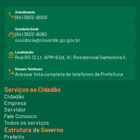
Atendimento
(64) 3602-8000
Ouvidoria Geral
(64) 3602-8080
ouvidoria@rioverde.go.gov.br
Localização
Rua RG 12 Lt. APM-9 Qd. 41. Residencial Gameleira II.
Demais Telefones
l
Acessar lista completa de telefones da Prefeitura
i
n
k
Serviços ao Cidadão
t
e
Cidadão
l
e
Empresa
f
Servidor
o
n
Fale Conosco
e
Todos os serviços
s
Estrutura de Governo
Prefeito