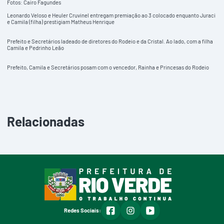
Fotos: Cairo Fagundes
Leonardo Veloso e Heuler Cruvinel entregam premiação ao 3 colocado enquanto Juraci
e Camila (filha) prestigiam Matheus Henrique
Prefeito e Secretários ladeado de diretores do Rodeio e da Cristal. Ao lado, com a filha
Camila e Pedrinho Leão
Prefeito, Camila e Secretários posam com o vencedor, Rainha e Princesas do Rodeio
Relacionadas
facebook
instagram
youtube
Redes Sociais: