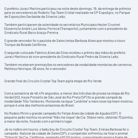
O prefeito Juraci Martins participou na noite deste domingo, 19, da entrega de prêmios
para os vencedores do Rodeito Top Team Cristal realizado na 51ª ExpoAgro, no Parque
de Exposições Garibalde da Silveira Leão.
Também participaram da solenidade os secretários Municipais Heuler Cruvinel
(Governo) e André Luiz Abreu Ferreira (Transporte), juntamente com o presidente do
Sindicato Rural Bairo Araújo Pereira.
O grande vencedor foi o paulista de Sales Inéias Barbosa Alves que montou o touro
Tiorque da Boiada Califórnia.
O segundo colocado Fabrício Alves da Silva recebeu o prêmio das mãos do prefeito
Juraci Martins e do vice-presidente do Sindicato Rural Pedro da Silveira Leão.
Também receberam premiações os vencedores da modalidade montarias de carneiros.
Matheus Henrique, 06 anos, foi o vencedor.
Grande final do Circuito Crystal Top Team agita etapa de Rio Verde
Com a somatória de 46,474 segundos, a menor dos três dias de provas na etapa de Rio
Verde (GO), Keyla Polizello de São José do Rio Preto (SP) foi a grande campeã da
modalidade Três Tambores. Montando na égua “Leidinha” a mais nova top team mostrou
porque é uma das melhores amazonas do Brasil.
No Rodeio Mirim o grande campeão foi Felipe Alves da cidade de Agudos (SP). O
pequeno peão montou no animal “Não me toque” da Cia. Otávio neto, obtendo 70 pontos,
a maior da noite, ficando com o primeiro lugar.
Já no rodeio em touros, o baby boy do Circuito Crystal Top Team, Enéias Barbosa foi o
campeão. Natural da cidade de Sales (SP), o competidor enfrentou na final o animal
“Tchorck” da Cia. Califórnia, somando 430,50 pontos, conquistando assim a fivela de