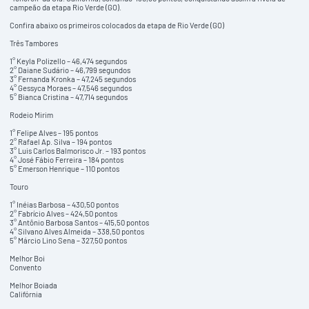
campeão da etapa Rio Verde (GO).
Confira abaixo os primeiros colocados da etapa de Rio Verde (GO)
Três Tambores
1° Keyla Polizello – 46,474 segundos
2° Daiane Sudário – 46,799 segundos
3° Fernanda Kronka – 47,245 segundos
4° Gessyca Moraes – 47,546 segundos
5° Bianca Cristina – 47,714 segundos
Rodeio Mirim
1° Felipe Alves – 195 pontos
2° Rafael Ap. Silva – 194 pontos
3° Luis Carlos Balmorisco Jr. – 193 pontos
4° José Fábio Ferreira – 184 pontos
5° Emerson Henrique – 110 pontos
Touro
1° Inéias Barbosa – 430,50 pontos
2° Fabrício Alves – 424,50 pontos
3° Antônio Barbosa Santos – 415,50 pontos
4° Silvano Alves Almeida – 338,50 pontos
5° Márcio Lino Sena – 327,50 pontos
Melhor Boi
Convento
Melhor Boiada
Califórnia