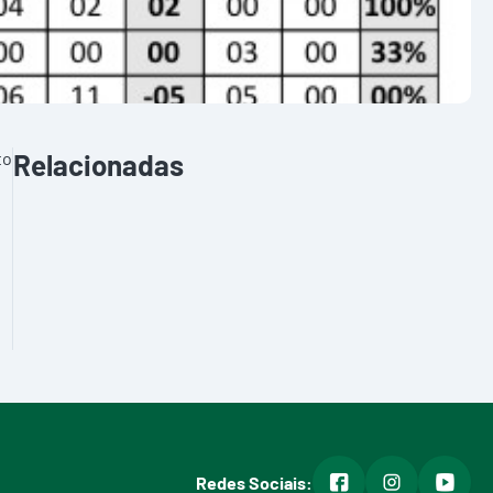
to
Relacionadas
facebook
instagram
youtub
Redes Sociais: