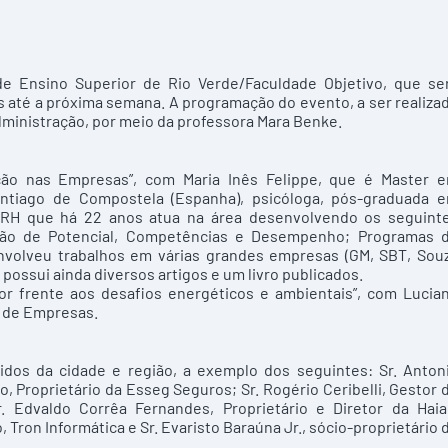
e Ensino Superior de Rio Verde/Faculdade Objetivo, que se
as até a próxima semana. A programação do evento, a ser realiza
dministração, por meio da professora Mara Benke.
ação nas Empresas”, com Maria Inês Felippe, que é Master 
antiago de Compostela (Espanha), psicóloga, pós-graduada 
 RH que há 22 anos atua na área desenvolvendo os seguint
ação de Potencial, Competências e Desempenho; Programas 
envolveu trabalhos em várias grandes empresas (GM, SBT, Sou
 possui ainda diversos artigos e um livro publicados.
dor frente aos desafios energéticos e ambientais”, com Lucia
 de Empresas.
idos da cidade e região, a exemplo dos seguintes: Sr. Anton
, Proprietário da Esseg Seguros; Sr. Rogério Ceribelli, Gestor 
Edvaldo Corrêa Fernandes, Proprietário e Diretor da Haia
, Tron Informática e Sr. Evaristo Baraúna Jr., sócio-proprietário 