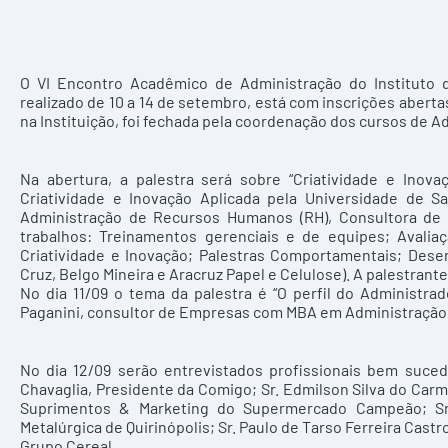
O VI Encontro Acadêmico de Administração do Instituto d
realizado de 10 a 14 de setembro, está com inscrições abert
na Instituição, foi fechada pela coordenação dos cursos de A
Na abertura, a palestra será sobre “Criatividade e Inov
Criatividade e Inovação Aplicada pela Universidade de S
Administração de Recursos Humanos (RH), Consultora de
trabalhos: Treinamentos gerenciais e de equipes; Avali
Criatividade e Inovação; Palestras Comportamentais; Des
Cruz, Belgo Mineira e Aracruz Papel e Celulose). A palestrante
No dia 11/09 o tema da palestra é “O perfil do Administra
Paganini, consultor de Empresas com MBA em Administração
No dia 12/09 serão entrevistados profissionais bem suced
Chavaglia, Presidente da Comigo; Sr. Edmilson Silva do Carmo
Suprimentos & Marketing do Supermercado Campeão; Sr. 
Metalúrgica de Quirinópolis; Sr. Paulo de Tarso Ferreira Castro
Grupo Cereal.