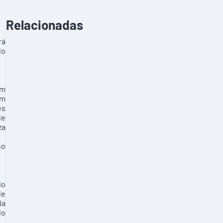
Relacionadas
rá
do
em
em
es
de
za
no
io
de
la
do