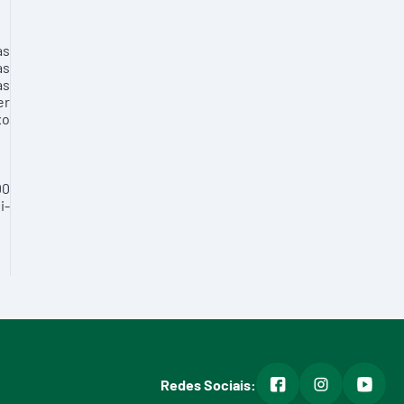
as
as
as
er
xo
00
i-
facebook
instagram
youtub
Redes Sociais: