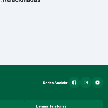
té
facebook
instagram
youtub
Redes Sociais:
Demais Telefones