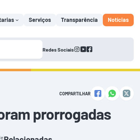
tarias
Serviços
Transparência
Notícias
instagram
youtube
facebook
Redes Sociais
COMPARTILHAR
 foram prorrogadas
de
Relacionadas