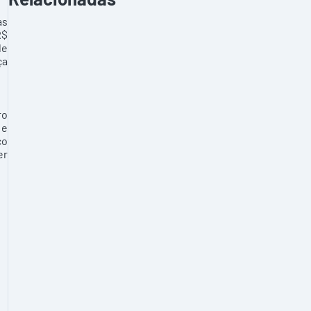
as
R$
de
ça
ro
 e
co
er