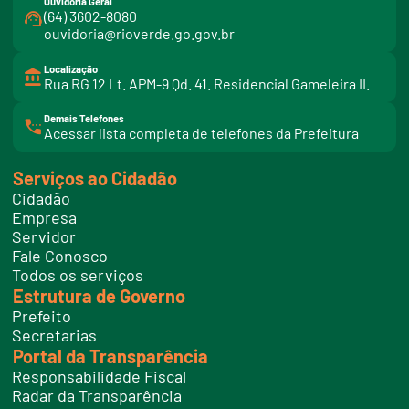
Ouvidoria Geral
(64) 3602-8080
ouvidoria@rioverde.go.gov.br
Localização
Rua RG 12 Lt. APM-9 Qd. 41. Residencial Gameleira II.
Demais Telefones
l
Acessar lista completa de telefones da Prefeitura
i
n
k
Serviços ao Cidadão
t
e
Cidadão
l
e
Empresa
f
Servidor
o
n
Fale Conosco
e
Todos os serviços
s
Estrutura de Governo
Prefeito
Secretarias
Portal da Transparência
Responsabilidade Fiscal
Radar da Transparência