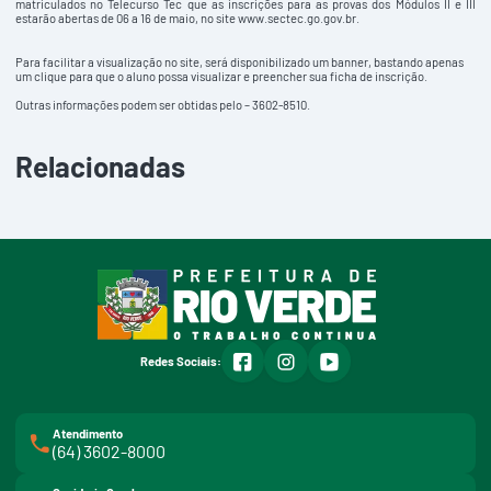
matriculados no Telecurso Tec que as inscrições para as provas dos Módulos II e III
estarão abertas de 06 a 16 de maio, no site
www.sectec.go.gov.br
.
Para facilitar a visualização no site, será disponibilizado um banner, bastando apenas
um clique para que o aluno possa visualizar e preencher sua ficha de inscrição.
Outras informações podem ser obtidas pelo – 3
602-8510.
Relacionadas
facebook
instagram
youtube
Redes Sociais:
Atendimento
(64) 3602-8000