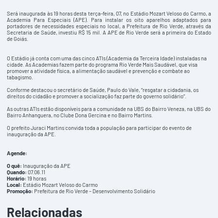
Será inaugurada às 19 horas desta terça-feira, 07, no Estádio Mozart Veloso do Carmo, a
Academia Para Especiais (APE). Para instalar os oito aparelhos adaptados para
portadores de necessidades especiais no local, a Prefeitura de Rio Verde, através da
Secretaria de Saúde, investiu R$ 15 mil. A APE de Rio Verde será a primeira do Estado
de Goiás.
O Estádio já conta com uma das cinco ATIs (Academia da Terceira Idade) instaladas na
cidade. As Academias fazem parte do programa Rio Verde Mais Saudável, que visa
promover a atividade física, a alimentação saudável e prevenção e combate ao
tabagismo.
Conforme destacou o secretário de Saúde, Paulo do Vale, “resgatar a cidadania, os
direitos do cidadão e promover a socialização faz parte do governo solidário”.
As outras ATIs estão disponíveis para a comunidade na UBS do Bairro Veneza, na UBS do
Bairro Anhanguera, no Clube Dona Gercina e no Bairro Martins.
O prefeito Juraci Martins convida toda a população para participar do evento de
inauguração da APE.
Agende:
O quê:
Inauguração da APE
Quando:
07.06.11
Horário:
19 horas
Local:
Estádio Mozart Veloso do Carmo
Promoção:
Prefeitura de Rio Verde – Desenvolvimento Solidário
Relacionadas