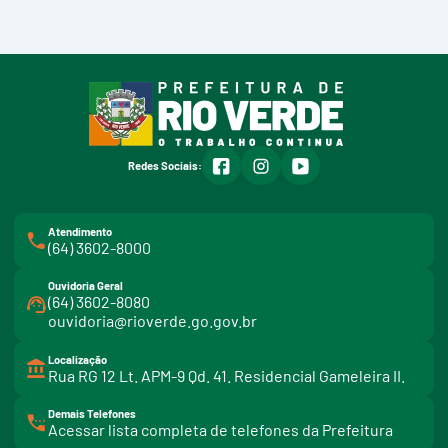
facebook
instagram
youtube
Redes Sociais:
Atendimento
(64) 3602-8000
Ouvidoria Geral
(64) 3602-8080
ouvidoria@rioverde.go.gov.br
Localização
Rua RG 12 Lt. APM-9 Qd. 41. Residencial Gameleira II.
Demais Telefones
l
Acessar lista completa de telefones da Prefeitura
i