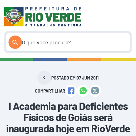
Pular
para
o
conteúdo
POSTADO EM 07 JUN 2011
COMPARTILHAR
I Academia para Deficientes
Físicos de Goiás será
inaugurada hoje em RioVerde