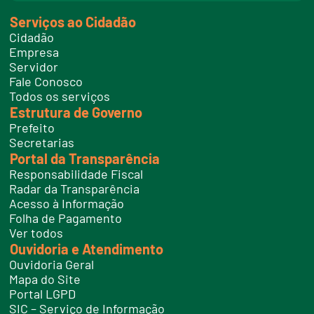
n
k
Serviços ao Cidadão
t
e
Cidadão
l
e
Empresa
f
Servidor
o
n
Fale Conosco
e
Todos os serviços
s
Estrutura de Governo
Prefeito
Secretarias
Portal da Transparência
Responsabilidade Fiscal
Radar da Transparência
Acesso à Informação
Folha de Pagamento
Ver todos
Ouvidoria e Atendimento
Ouvidoria Geral
Mapa do Site
Portal LGPD
SIC – Serviço de Informação