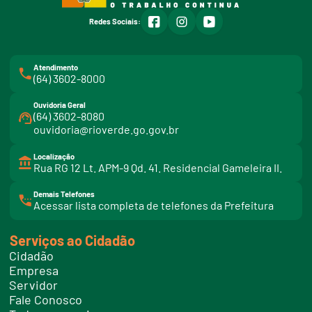
facebook
instagram
youtube
Redes Sociais:
Atendimento
(64) 3602-8000
Ouvidoria Geral
(64) 3602-8080
ouvidoria@rioverde.go.gov.br
Localização
Rua RG 12 Lt. APM-9 Qd. 41. Residencial Gameleira II.
Demais Telefones
l
Acessar lista completa de telefones da Prefeitura
i
n
k
Serviços ao Cidadão
t
e
Cidadão
l
e
Empresa
f
Servidor
o
n
Fale Conosco
e
s