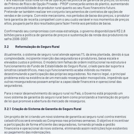
de Prêmio de Risco de Opção Privada – PROP começarão antes do plantio, aumentando
assim a previsibilidade do produtor rural quanto ao seu fluxo financeiro futuro.
Pretende-se também realizar em conjunto lançamentos de contratos de opções de
vendas e de compra. Com este mecanismo, nos períodos de baixa dos preços, o produtor
terá garantia de receita compatível com o seu custo variável e nos momentos de preços
altos, poupará parte dos resultados para fazer frente aos períodos de baixa.
Confirmando seu compromisso com essa estratégia, o governo disponibilizará R$ 2,8
bilhões para a política de garantia de preços e sustentação da renda dos produtores na
safra 2006-2007.
3.2
Reformulação do Seguro Rural
Atualmente, o sistema de seguro rural atende apenas 1% da área plantada, devido à sua
complexidade, incipiente inserção das seguradoras e produtores, baixa escala e
elevados custos e prêmios. O modelo tem falhas de ordem institucional na estrutura e
funcionamento do Fundo de Estabilidade do Seguro Rural, criado para dar suporte a
sinistros catastróficos, mas cujo funcionamento acaba inibindo ou mesmo
desestimulando a participação das próprias seguradoras. No marco legal, o principal
problema está na existência de um mercado ressegurador monopolista, impedindo que
outras resseguradoras possam ampliar a capacidade financeira e operacional das
seguradoras.
Para o maior desenvolvimento do seguro rural no País, o Governo está propondo um
novo sistema de garantia do seguro rural bem como priorizando a tramitação do projeto
de lei que promove a abertura do mercado de resseguros.
3.2.1
Criação do Sistema de Garantia do Seguro Rural
Um projeto de lei criando um novo sistema de garantia ao seguro rural contra eventos
catastróficos será enviado ao Congresso nas próximas semanas. O objetivo é incentivar
a participação de forma eficiente das seguradoras, tornando privada a gestão
financeira e operacional do novo sistema, eliminando assim restrições hoje existentes
ao pagamento das indenizações.