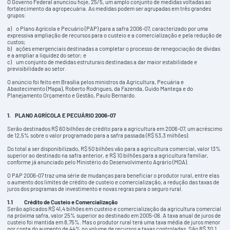
O Governo Federal anunciou hoje, 25/5, um amplo conjunto de medidas voltadas ao
fortalecimento da agropecuária. As medidas podem ser agrupadas em três grandes
grupos:
a) o Plano Agrícola e Pecuário (PAP) para a safra 2006-07, caracterizado por uma
expressiva ampliação de recursos para o custeio e a comercialização e pela redução de
custos;
b) ações emergenciais destinadas a completar o processo de renegociação de dívidas
e a ampliar a liquidez do setor; e
c) um conjunto de medidas estruturais destinadas a dar maior estabilidade e
previsibilidade ao setor.
O anúncio foi feito em Brasília pelos ministros da Agricultura, Pecuária e
Abastecimento (Mapa), Roberto Rodrigues, da Fazenda, Guido Mantega e do
Planejamento Orçamento e Gestão, Paulo Bernardo.
1.
PLANO AGRÍCOLA E PECUÁRIO 2006-07
Serão destinados R$ 60 bilhões de crédito para a agricultura em 2006-07, um acréscimo
de 12,5% sobre o valor programado para a safra passada (R$ 53,3 milhões).
Do total a ser disponibilizado, R$ 50 bilhões vão para a agricultura comercial, valor 13%
superior ao destinado na safra anterior, e R$ 10 bilhões para a agricultura familiar,
conforme já anunciado pelo Ministério do Desenvolvimento Agrário (MDA).
O PAP 2006-07 traz uma série de mudanças para beneficiar o produtor rural, entre elas
o aumento dos limites de crédito de custeio e comercialização, a redução das taxas de
juros dos programas de investimento e novas regras para o seguro rural.
1.1
Crédito de Custeio e Comercialização
Serão aplicados R$ 41,4 bilhões em custeio e comercialização da agricultura comercial
na próxima safra, valor 25% superior ao destinado em 2005-06. A taxa anual de juros de
custeio foi mantida em 8,75%. Mas o produtor rural terá uma taxa média de juros menor
por conta do aumento de 44% no volume de recursos a taxas controladas. São R$ 30,1