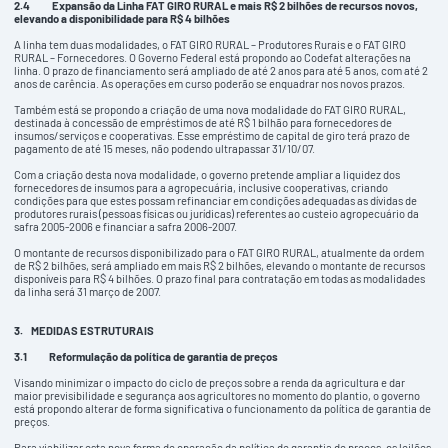
2.4
Expansão da Linha FAT GIRO RURAL e mais R$ 2 bilhões de recursos novos,
elevando a disponibilidade para R$ 4 bilhões
A linha tem duas modalidades, o FAT GIRO RURAL – Produtores Rurais e o FAT GIRO
RURAL – Fornecedores. O Governo Federal está propondo ao Codefat alterações na
linha. O prazo de financiamento será ampliado de até 2 anos para até 5 anos, com até 2
anos de carência. As operações em curso poderão se enquadrar nos novos prazos.
Também está se propondo a criação de uma nova modalidade do FAT GIRO RURAL,
destinada à concessão de empréstimos de até R$ 1 bilhão para fornecedores de
insumos/serviços e cooperativas. Esse empréstimo de capital de giro terá prazo de
pagamento de até 15 meses, não podendo ultrapassar 31/10/07.
Com a criação desta nova modalidade, o governo pretende ampliar a liquidez dos
fornecedores de insumos para a agropecuária, inclusive cooperativas, criando
condições para que estes possam refinanciar em condições adequadas as dívidas de
produtores rurais (pessoas físicas ou jurídicas) referentes ao custeio agropecuário da
safra 2005-2006 e financiar a safra 2006-2007.
O montante de recursos disponibilizado para o FAT GIRO RURAL, atualmente da ordem
de R$ 2 bilhões, será ampliado em mais R$ 2 bilhões, elevando o montante de recursos
disponíveis para R$ 4 bilhões. O prazo final para contratação em todas as modalidades
da linha será 31 março de 2007.
3.
MEDIDAS ESTRUTURAIS
3.1
Reformulação da política de garantia de preços
Visando minimizar o impacto do ciclo de preços sobre a renda da agricultura e dar
maior previsibilidade e segurança aos agricultores no momento do plantio, o governo
está propondo alterar de forma significativa o funcionamento da política de garantia de
preços.
Para viabilizar esta nova forma de operação da política de garantia de preços, os leilões