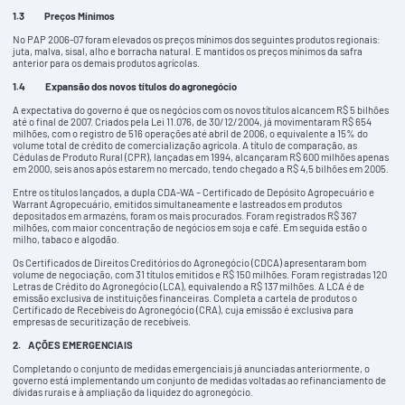
1.3
Preços Mínimos
No PAP 2006-07 foram elevados os preços mínimos dos seguintes produtos regionais:
juta, malva, sisal, alho e borracha natural. E mantidos os preços mínimos da safra
anterior para os demais produtos agrícolas.
1.4
Expansão dos novos títulos do agronegócio
A expectativa do governo é que os negócios com os novos títulos alcancem R$ 5 bilhões
até o final de 2007. Criados pela Lei 11.076, de 30/12/2004, já movimentaram R$ 654
milhões, com o registro de 516 operações até abril de 2006, o equivalente a 15% do
volume total de crédito de comercialização agrícola. A título de comparação, as
Cédulas de Produto Rural (CPR), lançadas em 1994, alcançaram R$ 600 milhões apenas
em 2000, seis anos após estarem no mercado, tendo chegado a R$ 4,5 bilhões em 2005.
Entre os títulos lançados, a dupla CDA-WA – Certificado de Depósito Agropecuário e
Warrant Agropecuário, emitidos simultaneamente e lastreados em produtos
depositados em armazéns, foram os mais procurados. Foram registrados R$ 367
milhões, com maior concentração de negócios em soja e café. Em seguida estão o
milho, tabaco e algodão.
Os Certificados de Direitos Creditórios do Agronegócio (CDCA) apresentaram bom
volume de negociação, com 31 títulos emitidos e R$ 150 milhões. Foram registradas 120
Letras de Crédito do Agronegócio (LCA), equivalendo a R$ 137 milhões. A LCA é de
emissão exclusiva de instituições financeiras. Completa a cartela de produtos o
Certificado de Recebíveis do Agronegócio (CRA), cuja emissão é exclusiva para
empresas de securitização de recebíveis.
2.
AÇÕES EMERGENCIAIS
Completando o conjunto de medidas emergenciais já anunciadas anteriormente, o
governo está implementando um conjunto de medidas voltadas ao refinanciamento de
dívidas rurais e à ampliação da liquidez do agronegócio.