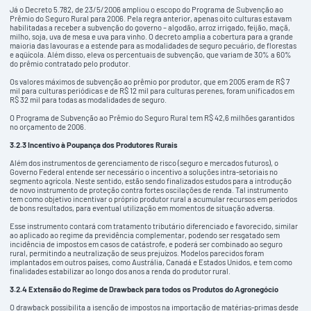
Já o Decreto 5.782, de 23/5/2006 ampliou o escopo do Programa de Subvenção ao
Prêmio do Seguro Rural para 2006. Pela regra anterior, apenas oito culturas estavam
habilitadas a receber a subvenção do governo – algodão, arroz irrigado, feijão, maçã,
milho, soja, uva de mesa e uva para vinho. O decreto amplia a cobertura para a grande
maioria das lavouras e a estende para as modalidades de seguro pecuário, de florestas
e aqüícola. Além disso, eleva os percentuais de subvenção, que variam de 30% a 60%
do prêmio contratado pelo produtor.
Os valores máximos de subvenção ao prêmio por produtor, que em 2005 eram de R$ 7
mil para culturas periódicas e de R$ 12 mil para culturas perenes, foram unificados em
R$ 32 mil para todas as modalidades de seguro.
O Programa de Subvenção ao Prêmio do Seguro Rural tem R$ 42,6 milhões garantidos
no orçamento de 2006.
3.2.3 Incentivo à Poupança dos Produtores Rurais
Além dos instrumentos de gerenciamento de risco (seguro e mercados futuros), o
Governo Federal entende ser necessário o incentivo a soluções intra-setoriais no
segmento agrícola. Neste sentido, estão sendo finalizados estudos para a introdução
de novo instrumento de proteção contra fortes oscilações de renda. Tal instrumento
tem como objetivo incentivar o próprio produtor rural a acumular recursos em períodos
de bons resultados, para eventual utilização em momentos de situação adversa.
Esse instrumento contará com tratamento tributário diferenciado e favorecido, similar
ao aplicado ao regime da previdência complementar, podendo ser resgatado sem
incidência de impostos em casos de catástrofe, e poderá ser combinado ao seguro
rural, permitindo a neutralização de seus prejuízos. Modelos parecidos foram
implantados em outros países, como Austrália, Canadá e Estados Unidos, e tem como
finalidades estabilizar ao longo dos anos a renda do produtor rural.
3.2.4 Extensão do Regime de Drawback para todos os Produtos do Agronegócio
O drawback possibilita a isenção de impostos na importação de matérias-primas desde