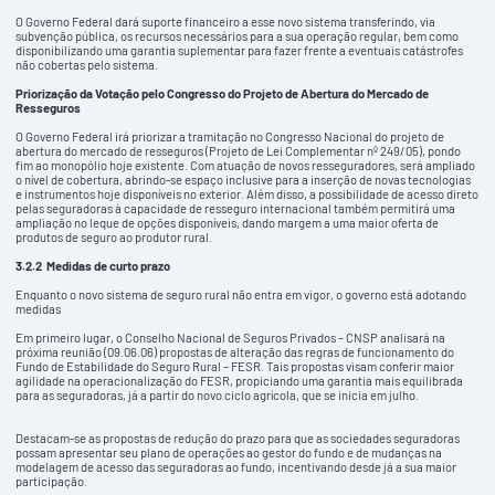
O Governo Federal dará suporte financeiro a esse novo sistema transferindo, via
subvenção pública, os recursos necessários para a sua operação regular, bem como
disponibilizando uma garantia suplementar para fazer frente a eventuais catástrofes
não cobertas pelo sistema.
Priorização da Votação pelo Congresso do Projeto de Abertura do Mercado de
Resseguros
O Governo Federal irá priorizar a tramitação no Congresso Nacional do projeto de
abertura do mercado de resseguros (Projeto de Lei Complementar nº 249/05), pondo
fim ao monopólio hoje existente. Com atuação de novos resseguradores, será ampliado
o nível de cobertura, abrindo-se espaço inclusive para a inserção de novas tecnologias
e instrumentos hoje disponíveis no exterior. Além disso, a possibilidade de acesso direto
pelas seguradoras à capacidade de resseguro internacional também permitirá uma
ampliação no leque de opções disponíveis, dando margem a uma maior oferta de
produtos de seguro ao produtor rural.
3.2.2
Medidas de curto prazo
Enquanto o novo sistema de seguro rural não entra em vigor, o governo está adotando
medidas
Em primeiro lugar, o Conselho Nacional de Seguros Privados – CNSP analisará na
próxima reunião (09.06.06) propostas de alteração das regras de funcionamento do
Fundo de Estabilidade do Seguro Rural – FESR. Tais propostas visam conferir maior
agilidade na operacionalização do FESR, propiciando uma garantia mais equilibrada
para as seguradoras, já a partir do novo ciclo agrícola, que se inicia em julho.
Destacam-se as propostas de redução do prazo para que as sociedades seguradoras
possam apresentar seu plano de operações ao gestor do fundo e de mudanças na
modelagem de acesso das seguradoras ao fundo, incentivando desde já a sua maior
participação.