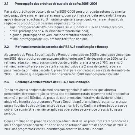
2.1
Prorrogação dos créditos de custeio da safra 2005-2006
Parte dos créditos de custeio da safra 2005-2006 será prorrogada automaticamente
pelo prazo de 4 anos, em parcelas anuais, com a primeira parcela vencendo 12 meses
após a data da repactuação. O montante que será prorrogado variará em função da
região e do produto, com base nos seguintes critérios:
· soja: prorrogação de 50% nas regiões Sul e Sudeste e 80% nas demais regiões;
· arroz: prorrogação de 40% em todo território nacional;
· algodão: prorrogação de 30% em todo território nacional;
· milho: prorrogação de 20% em todo território nacional.
2.2
Refinanciamento de parcelas do PESA, Securitização e Recoop
As parcelas do Pesa, Securitização e Recoop, vencidas em 2005 e vencidas e vincendas
em 2006, dos produtores que estavam adimplentes até 31 de dezembro de 2004, serão
refinanciadas com recursos controlados do crédito rural à taxa de 8,75% ao ano. O
refinanciamento terá prazo de até 5 anos, incluídos até 2 anos de carência para o
pagamento da primeira parcela. O prazo final para contratação será 29 de dezembro de
2006. Estima-se que sejam necessários cerca de R$ 600 milhões para esta linha.
2.3
Cobrança Administrativa de PESA e Securitização
Tendo em vista o conjunto de medidas emergenciais já adotadas, que abrem a
perspectiva de recuperação da renda dos produtores rurais, o governo está propondo a
extensão, por até 180 dias, do prazo de cobrança administrativa da dívida vencida e
ainda não inscrita dos programas Pesa e Securitização, ampliando, portanto, o prazo
para a liquidação das dívidas, antes de sua inscrição no Cadin. A extensão do prazo de
cobrança administrativa não se aplica às operações passíveis de prescrição nesse
período.
Com a ampliação do prazo de cobrança administrativa, os produtores terão condições
mais adequadas de beneficiar-se da linha de refinanciamento das parcelas de 2005 e
2006 dos programas Pesa e Securitização descrita no item 2.2 acima.