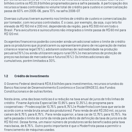
bilhões contra os R$ 20,9 bilhões programados para a safra passada. A participação dos
recursos a taxas controladas no volume total de crédito para custeio e comercialização
passa de 63% em 2005-06, para 73% na safra 2006-07.
Diversas culturas tiveram aumento nos limites de crédito de custeio e comercialização
por tomador, com recursos controlados. É o caso, por exemplo, da soja, cujo teto foi
elevado de R$ 150 mil e 200 mil, dependendo da região, para R$ 300 mil em todo o
Brasil. Para avicultores e suinocultores não integrados o limite passa de R$ 60 mil para
R$ 120 mil.
Os agentes financeiros poderão conceder ainda um adicional sobre o limite de crédito
para os produtores que já praticarem ou apresentarem plano de recuperação de matas
ciliares e reserva legal (15%), adotarem sistemas de rastreabilidade na produção
pecuária (15%) ou ainda utilizarem seguro rural (15%) e mecanismos de proteção de
preços nas bolsas de mercadorias e futuros (15%). Os limites adicionais são
cumulativos, porém limitados a 30%.
1.2
Crédito de Investimento
O Governo Federal destinará R$ 8,6 bilhões para investimentos, recursos oriundos do
Banco Nacional de Desenvolvimento Econômico e Social (BNDES), dos Fundos
Constitucionais e de outras fontes.
Nesta área, uma das boas notícias é a redução na taxa anual de juros de três linhas de
crédito: Finame Agrícola Especial (de 13,95% para 12,35%), do programa para
cooperativas – Prodecoop (de 10,75% para 8,75%) e Moderfrota (com taxa que varia de
acordo com a renda bruta anual dos produtores). Para renda de até R$ 250 mil, os juros
caíram de 9,75% para 8,75%. Para renda superior, a taxa cai de 12,75% para 10,75%. Na
safra passada o limite de corte da renda para efeito de definição da taxa de juros era de
R$ 150 mil. Dessa forma, um maior número de produtores serão beneficiados pela taxa
mais baixa, de 8,75%. Outro ponto importante é que o Moderfrota passa a permitir o
financiamento de máquinas usadas.