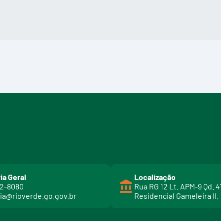
ia Geral
Localização
02-8080
Rua RG 12 Lt. APM-9 Qd. 4
ia@rioverde.go.gov.br
Residencial Gameleira II.