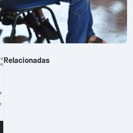
no
Relacionadas
os
a
e