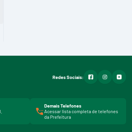
facebook
instagram
youtub
Redes Sociais:
Demais Telefones
l
1.
Acessar lista completa de telefones
i
da Prefeitura
n
k