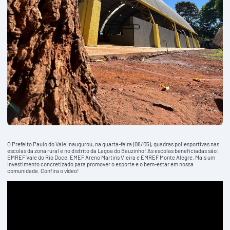
O Prefeito Paulo do Vale inaugurou, na quarta-feira (08/05), quadras poliesportivas nas
escolas da zona rural e no distrito da Lagoa do Bauzinho! As escolas beneficiadas são:
EMREF Vale do Rio Doce, EMEF Areno Martins Vieira e EMREF Monte Alegre. Mais um
investimento concretizado para promover o esporte e o bem-estar em nossa
comunidade. Confira o vídeo!