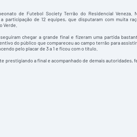
eonato de Futebol Society Terrão do Residencial Veneza. 
a participação de 12 equipes, que disputaram com muita raç
o Verde.
onseguiram chegar a grande final e fizeram uma partida bastan
centivo do público que compareceu ao campo terrão para assistir
cendo pelo placar de 3 a 1 e ficou com o título.
te prestigiando a final e acompanhado de demais autoridades, f