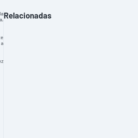
Na
Relacionadas
a,
te
 a
ez