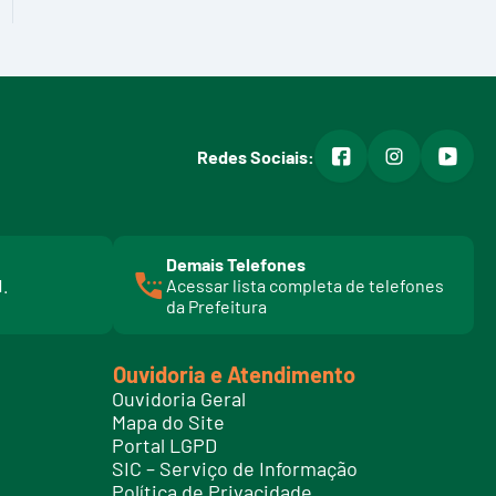
facebook
instagram
youtub
Redes Sociais:
Demais Telefones
l
1.
Acessar lista completa de telefones
i
da Prefeitura
n
k
t
Ouvidoria e Atendimento
e
Ouvidoria Geral
l
Mapa do Site
e
Portal LGPD
f
SIC – Serviço de Informação
o
Política de Privacidade
n