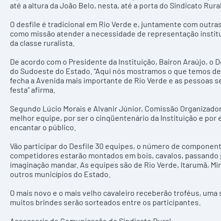
até a altura da João Belo, nesta, até a porta do Sindicato Rural
O desfile é tradicional em Rio Verde e, juntamente com outra
como missão atender a necessidade de representação instituc
da classe ruralista.
De acordo com o Presidente da Instituição, Bairon Araújo, o 
do Sudoeste do Estado. “Aqui nós mostramos o que temos de m
fecha a Avenida mais importante de Rio Verde e as pessoas 
festa” afirma.
Segundo Lúcio Morais e Alvanir Júnior, Comissão Organizador
melhor equipe, por ser o cinqüentenário da Instituição e po
encantar o público.
Vão participar do Desfile 30 equipes, o número de component
competidores estarão montados em bois, cavalos, passando p
imaginação mandar. As equipes são de Rio Verde, Itarumã, Min
outros municípios do Estado.
O mais novo e o mais velho cavaleiro receberão troféus, uma
muitos brindes serão sorteados entre os participantes.
Assessoria de Comunicação do Sindicato Rural