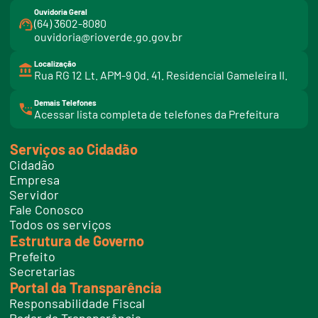
Ouvidoria Geral
(64) 3602-8080
ouvidoria@rioverde.go.gov.br
Localização
Rua RG 12 Lt. APM-9 Qd. 41. Residencial Gameleira II.
Demais Telefones
l
Acessar lista completa de telefones da Prefeitura
i
n
k
Serviços ao Cidadão
t
e
Cidadão
l
e
Empresa
f
Servidor
o
n
Fale Conosco
e
Todos os serviços
s
Estrutura de Governo
Prefeito
Secretarias
Portal da Transparência
Responsabilidade Fiscal