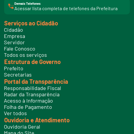
Demais Telefones
l
Acessar lista completa de telefones da Prefeitura
i
n
k
Serviços ao Cidadão
t
e
Cidadão
l
e
Empresa
f
Servidor
o
n
Fale Conosco
e
Todos os serviços
s
Estrutura de Governo
Prefeito
Secretarias
Portal da Transparência
Responsabilidade Fiscal
Radar da Transparência
Acesso à Informação
Folha de Pagamento
Ver todos
Ouvidoria e Atendimento
Ouvidoria Geral
Mapa do Site